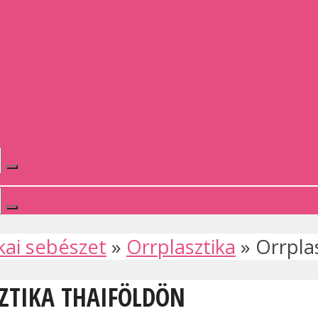
kai sebészet
»
Orrplasztika
»
Orrpla
SZTIKA THAIFÖLDÖN