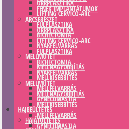
ORRPLASZTIKA
FENÉK IMPLANTÁTUMOK
LIFTING CERVICO-ARC
ARCSEBÉSZET
FÜLPLASZTIKA
ORRPLASZTIKA
BICHECTOMIA
LIFTING CERVICO-ARC
NYAKFELVARRÁS
FÜLPLASZTIKA
MELLMŰTÉT
BICHECTOMIA
MELLNAGYOBBÍTÁS
NYAKFELVARRÁS
MELLKISEBBÍTÉS
MELLMŰTÉT
MELLFELVARRÁS
MELLNAGYOBBÍTÁS
GYNECOMASTIA
MELLKISEBBÍTÉS
HAJBEÜLTETÉS
MELLFELVARRÁS
HAJÁTÜLTETÉS
GYNECOMASTIA