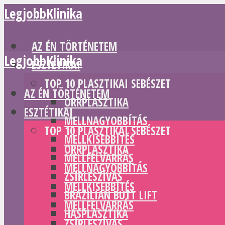
LegjobbKlinika
AZ ÉN TÖRTÉNETEM
LegjobbKlinika
ESZTÉTIKAI
TOP 10 PLASZTIKAI SEBÉSZET
AZ ÉN TÖRTÉNETEM
ORRPLASZTIKA
ESZTÉTIKAI
MELLNAGYOBBÍTÁS
TOP 10 PLASZTIKAI SEBÉSZET
MELLKISEBBÍTÉS
ORRPLASZTIKA
MELLFELVARRÁS
MELLNAGYOBBÍTÁS
ZSÍRLESZÍVÁS
MELLKISEBBÍTÉS
BRAZILIAN BUTT LIFT
MELLFELVARRÁS
HASPLASZTIKA
ZSÍRLESZÍVÁS