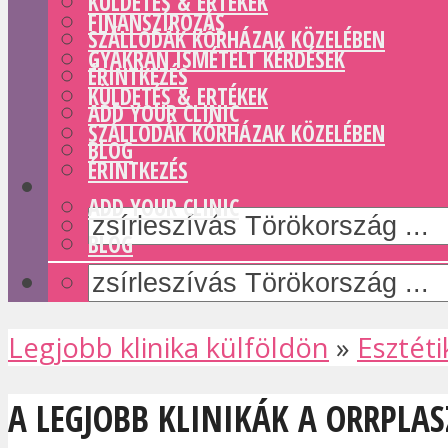
KÜLDETÉS & ERTÉKEK
FINANSZÍROZÁS
SZÁLLODÁK KÓRHÁZAK KÖZELÉBEN
GYAKRAN ISMÉTELT KÉRDÉSEK
ÉRINTKEZÉS
KÜLDETÉS & ERTÉKEK
ADD YOUR CLINIC
SZÁLLODÁK KÓRHÁZAK KÖZELÉBEN
BLOG
ÉRINTKEZÉS
ADD YOUR CLINIC
BLOG
Legjobb klinika külföldön
»
Esztéti
A LEGJOBB KLINIKÁK A ORRPLA