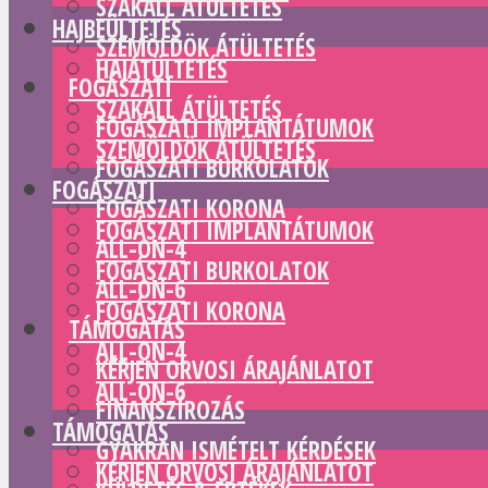
SZAKÁLL ÁTÜLTETÉS
HAJBEÜLTETÉS
SZEMÖLDÖK ÁTÜLTETÉS
HAJÁTÜLTETÉS
FOGÁSZATI
SZAKÁLL ÁTÜLTETÉS
FOGÁSZATI IMPLANTÁTUMOK
SZEMÖLDÖK ÁTÜLTETÉS
FOGÁSZATI BURKOLATOK
FOGÁSZATI
FOGÁSZATI KORONA
FOGÁSZATI IMPLANTÁTUMOK
ALL-ON-4
FOGÁSZATI BURKOLATOK
ALL-ON-6
FOGÁSZATI KORONA
TÁMOGATÁS
ALL-ON-4
KÉRJEN ORVOSI ÁRAJÁNLATOT
ALL-ON-6
FINANSZÍROZÁS
TÁMOGATÁS
GYAKRAN ISMÉTELT KÉRDÉSEK
KÉRJEN ORVOSI ÁRAJÁNLATOT