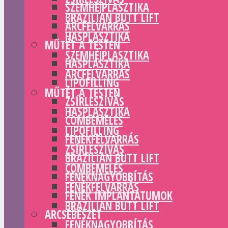
SZEMHÉJPLASZTIKA
BRAZILIAN BUTT LIFT
ARCFELVARRÁS
HASPLASZTIKA
MŰTÉT A TESTEN
SZEMHÉJPLASZTIKA
HASPLASZTIKA
ARCFELVARRÁS
LIPOFILLING
MŰTÉT A TESTEN
ZSÍRLESZÍVÁS
HASPLASZTIKA
COMBEMELÉS
LIPOFILLING
FENÉKFELVARRÁS
ZSÍRLESZÍVÁS
BRAZILIAN BUTT LIFT
COMBEMELÉS
FENÉKNAGYOBBÍTÁS
FENÉKFELVARRÁS
FENÉK IMPLANTÁTUMOK
BRAZILIAN BUTT LIFT
ARCSEBÉSZET
FENÉKNAGYOBBÍTÁS