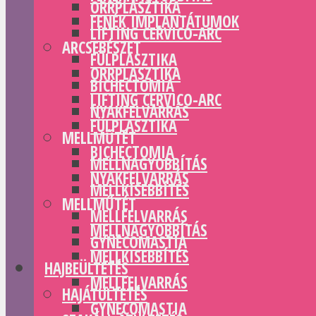
ORRPLASZTIKA
FENÉK IMPLANTÁTUMOK
LIFTING CERVICO-ARC
ARCSEBÉSZET
FÜLPLASZTIKA
ORRPLASZTIKA
BICHECTOMIA
LIFTING CERVICO-ARC
NYAKFELVARRÁS
FÜLPLASZTIKA
MELLMŰTÉT
BICHECTOMIA
MELLNAGYOBBÍTÁS
NYAKFELVARRÁS
MELLKISEBBÍTÉS
MELLMŰTÉT
MELLFELVARRÁS
MELLNAGYOBBÍTÁS
GYNECOMASTIA
MELLKISEBBÍTÉS
HAJBEÜLTETÉS
MELLFELVARRÁS
HAJÁTÜLTETÉS
GYNECOMASTIA