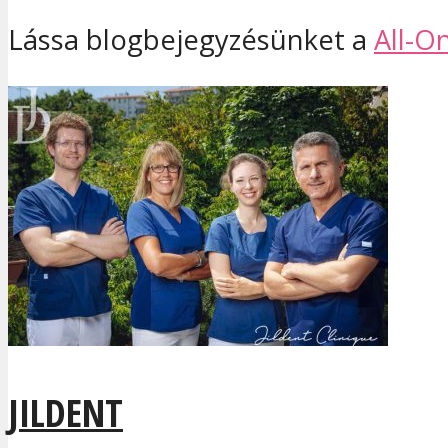
Lássa blogbejegyzésünket a
All-O
JILDENT