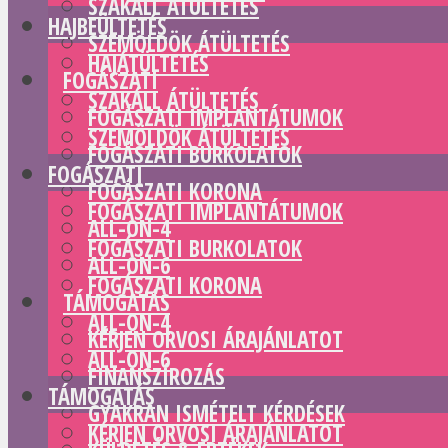
SZAKÁLL ÁTÜLTETÉS
HAJBEÜLTETÉS
SZEMÖLDÖK ÁTÜLTETÉS
HAJÁTÜLTETÉS
FOGÁSZATI
SZAKÁLL ÁTÜLTETÉS
FOGÁSZATI IMPLANTÁTUMOK
SZEMÖLDÖK ÁTÜLTETÉS
FOGÁSZATI BURKOLATOK
FOGÁSZATI
FOGÁSZATI KORONA
FOGÁSZATI IMPLANTÁTUMOK
ALL-ON-4
FOGÁSZATI BURKOLATOK
ALL-ON-6
FOGÁSZATI KORONA
TÁMOGATÁS
ALL-ON-4
KÉRJEN ORVOSI ÁRAJÁNLATOT
ALL-ON-6
FINANSZÍROZÁS
TÁMOGATÁS
GYAKRAN ISMÉTELT KÉRDÉSEK
KÉRJEN ORVOSI ÁRAJÁNLATOT