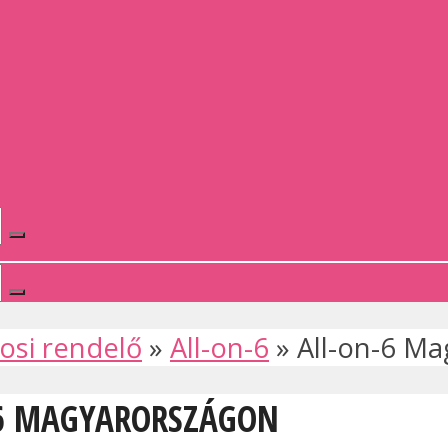
osi rendelő
»
All-on-6
»
All-on-6 M
N-6 MAGYARORSZÁGON