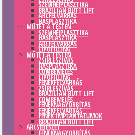
SZEMHÉJPLASZTIKA
BRAZILIAN BUTT LIFT
ARCFELVARRÁS
HASPLASZTIKA
MŰTÉT A TESTEN
SZEMHÉJPLASZTIKA
HASPLASZTIKA
ARCFELVARRÁS
LIPOFILLING
MŰTÉT A TESTEN
ZSÍRLESZÍVÁS
HASPLASZTIKA
COMBEMELÉS
LIPOFILLING
FENÉKFELVARRÁS
ZSÍRLESZÍVÁS
BRAZILIAN BUTT LIFT
COMBEMELÉS
FENÉKNAGYOBBÍTÁS
FENÉKFELVARRÁS
FENÉK IMPLANTÁTUMOK
BRAZILIAN BUTT LIFT
ARCSEBÉSZET
FENÉKNAGYOBBÍTÁS