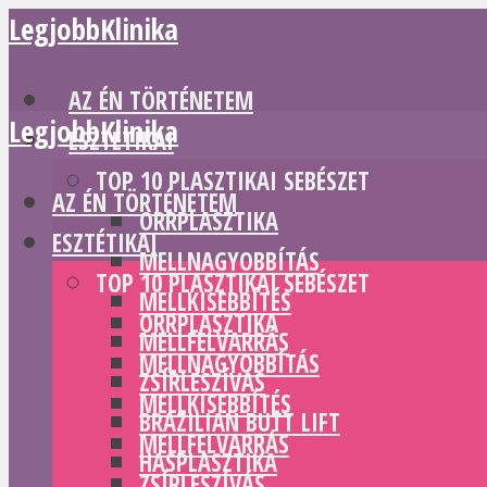
LegjobbKlinika
AZ ÉN TÖRTÉNETEM
LegjobbKlinika
ESZTÉTIKAI
TOP 10 PLASZTIKAI SEBÉSZET
AZ ÉN TÖRTÉNETEM
ORRPLASZTIKA
ESZTÉTIKAI
MELLNAGYOBBÍTÁS
TOP 10 PLASZTIKAI SEBÉSZET
MELLKISEBBÍTÉS
ORRPLASZTIKA
MELLFELVARRÁS
MELLNAGYOBBÍTÁS
ZSÍRLESZÍVÁS
MELLKISEBBÍTÉS
BRAZILIAN BUTT LIFT
MELLFELVARRÁS
HASPLASZTIKA
ZSÍRLESZÍVÁS