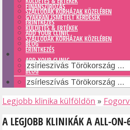
KÜLDETÉS & ERTÉKEK
FINANSZÍROZÁS
SZÁLLODÁK KÓRHÁZAK KÖZELÉBEN
GYAKRAN ISMÉTELT KÉRDÉSEK
ÉRINTKEZÉS
KÜLDETÉS & ERTÉKEK
ADD YOUR CLINIC
SZÁLLODÁK KÓRHÁZAK KÖZELÉBEN
BLOG
ÉRINTKEZÉS
ADD YOUR CLINIC
BLOG
Legjobb klinika külföldön
»
Fogorv
A LEGJOBB KLINIKÁK A ALL-O