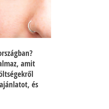
országban?
almaz, amit
költségekről
ajánlatot, és