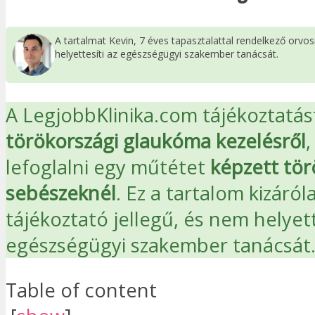
A tartalmat Kevin, 7 éves tapasztalattal rendelkező orvo
helyettesíti az egészségügyi szakember tanácsát.
A LegjobbKlinika.com tájékoztatást
törökországi glaukóma kezelésről
,
lefoglalni egy műtétet
képzett tör
sebészeknél
. Ez a tartalom kizáról
tájékoztató jellegű, és nem helyett
egészségügyi szakember tanácsát
Table of content