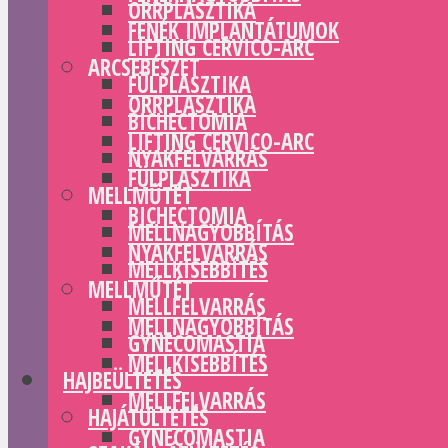
ORRPLASZTIKA
FENÉK IMPLANTÁTUMOK
LIFTING CERVICO-ARC
ARCSEBÉSZET
FÜLPLASZTIKA
ORRPLASZTIKA
BICHECTOMIA
LIFTING CERVICO-ARC
NYAKFELVARRÁS
FÜLPLASZTIKA
MELLMŰTÉT
BICHECTOMIA
MELLNAGYOBBÍTÁS
NYAKFELVARRÁS
MELLKISEBBÍTÉS
MELLMŰTÉT
MELLFELVARRÁS
MELLNAGYOBBÍTÁS
GYNECOMASTIA
MELLKISEBBÍTÉS
HAJBEÜLTETÉS
MELLFELVARRÁS
HAJÁTÜLTETÉS
GYNECOMASTIA