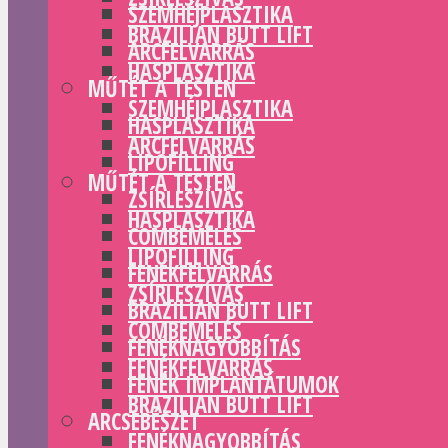
SZEMHÉJPLASZTIKA
BRAZILIAN BUTT LIFT
ARCFELVARRÁS
HASPLASZTIKA
MŰTÉT A TESTEN
SZEMHÉJPLASZTIKA
HASPLASZTIKA
ARCFELVARRÁS
LIPOFILLING
MŰTÉT A TESTEN
ZSÍRLESZÍVÁS
HASPLASZTIKA
COMBEMELÉS
LIPOFILLING
FENÉKFELVARRÁS
ZSÍRLESZÍVÁS
BRAZILIAN BUTT LIFT
COMBEMELÉS
FENÉKNAGYOBBÍTÁS
FENÉKFELVARRÁS
FENÉK IMPLANTÁTUMOK
BRAZILIAN BUTT LIFT
ARCSEBÉSZET
FENÉKNAGYOBBÍTÁS