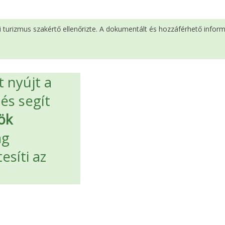
si turizmus szakértő ellenőrizte. A dokumentált és hozzáférhető infor
 nyújt a
 és segít
ök
ag
esíti az
.