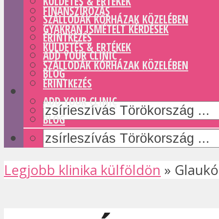
KÜLDETÉS & ERTÉKEK
FINANSZÍROZÁS
SZÁLLODÁK KÓRHÁZAK KÖZELÉBEN
GYAKRAN ISMÉTELT KÉRDÉSEK
ÉRINTKEZÉS
KÜLDETÉS & ERTÉKEK
ADD YOUR CLINIC
SZÁLLODÁK KÓRHÁZAK KÖZELÉBEN
BLOG
ÉRINTKEZÉS
ADD YOUR CLINIC
BLOG
Legjobb klinika külföldön
»
Glaukó