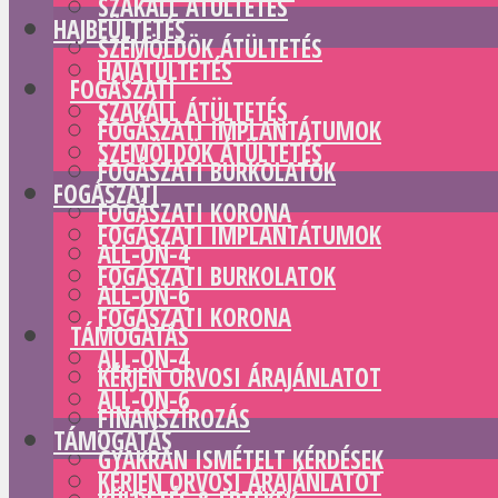
SZAKÁLL ÁTÜLTETÉS
HAJBEÜLTETÉS
SZEMÖLDÖK ÁTÜLTETÉS
HAJÁTÜLTETÉS
FOGÁSZATI
SZAKÁLL ÁTÜLTETÉS
FOGÁSZATI IMPLANTÁTUMOK
SZEMÖLDÖK ÁTÜLTETÉS
FOGÁSZATI BURKOLATOK
FOGÁSZATI
FOGÁSZATI KORONA
FOGÁSZATI IMPLANTÁTUMOK
ALL-ON-4
FOGÁSZATI BURKOLATOK
ALL-ON-6
FOGÁSZATI KORONA
TÁMOGATÁS
ALL-ON-4
KÉRJEN ORVOSI ÁRAJÁNLATOT
ALL-ON-6
FINANSZÍROZÁS
TÁMOGATÁS
GYAKRAN ISMÉTELT KÉRDÉSEK
KÉRJEN ORVOSI ÁRAJÁNLATOT