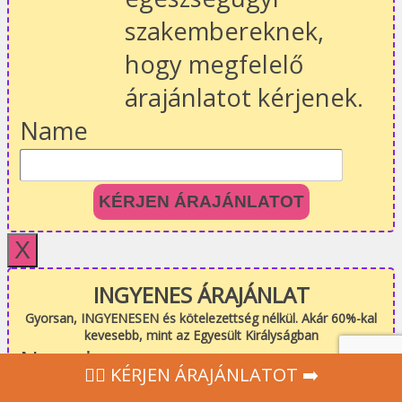
szakembereknek,
hogy megfelelő
árajánlatot kérjenek.
Name
KÉRJEN ÁRAJÁNLATOT
X
INGYENES ÁRAJÁNLAT
Gyorsan, INGYENESEN és kötelezettség nélkül. Akár 60%-kal
kevesebb, mint az Egyesült Királyságban
Nom
*
‍👩‍⚕ KÉRJEN ÁRAJÁNLATOT ➡️