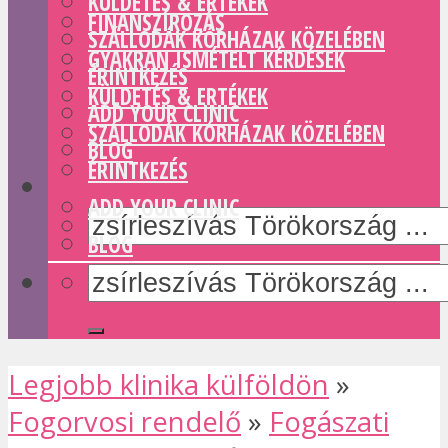
KÜLDETÉS & ERTÉKEK
FINANSZÍROZÁS
SZÁLLODÁK KÓRHÁZAK KÖZELÉBEN
GYAKRAN ISMÉTELT KÉRDÉSEK
ÉRINTKEZÉS
KÜLDETÉS & ERTÉKEK
ADD YOUR CLINIC
SZÁLLODÁK KÓRHÁZAK KÖZELÉBEN
BLOG
ÉRINTKEZÉS
ADD YOUR CLINIC
BLOG
Legjobb klinika külföldön
»
Fogorvosi rendelő
»
Fogászati