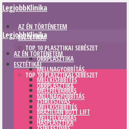
LegjobbKlinika
AZ ÉN TÖRTÉNETEM
LegjobbKlinika
ESZTÉTIKAI
TOP 10 PLASZTIKAI SEBÉSZET
AZ ÉN TÖRTÉNETEM
ORRPLASZTIKA
ESZTÉTIKAI
MELLNAGYOBBÍTÁS
TOP 10 PLASZTIKAI SEBÉSZET
MELLKISEBBÍTÉS
ORRPLASZTIKA
MELLFELVARRÁS
MELLNAGYOBBÍTÁS
ZSÍRLESZÍVÁS
MELLKISEBBÍTÉS
BRAZILIAN BUTT LIFT
MELLFELVARRÁS
HASPLASZTIKA
ZSÍRLESZÍVÁS