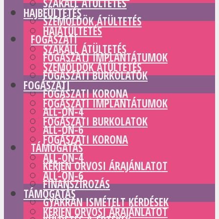
SZAKÁLL ÁTÜLTETÉS
HAJBEÜLTETÉS
SZEMÖLDÖK ÁTÜLTETÉS
HAJÁTÜLTETÉS
FOGÁSZATI
SZAKÁLL ÁTÜLTETÉS
FOGÁSZATI IMPLANTÁTUMOK
SZEMÖLDÖK ÁTÜLTETÉS
FOGÁSZATI BURKOLATOK
FOGÁSZATI
FOGÁSZATI KORONA
FOGÁSZATI IMPLANTÁTUMOK
ALL-ON-4
FOGÁSZATI BURKOLATOK
ALL-ON-6
FOGÁSZATI KORONA
TÁMOGATÁS
ALL-ON-4
KÉRJEN ORVOSI ÁRAJÁNLATOT
ALL-ON-6
FINANSZÍROZÁS
TÁMOGATÁS
GYAKRAN ISMÉTELT KÉRDÉSEK
KÉRJEN ORVOSI ÁRAJÁNLATOT