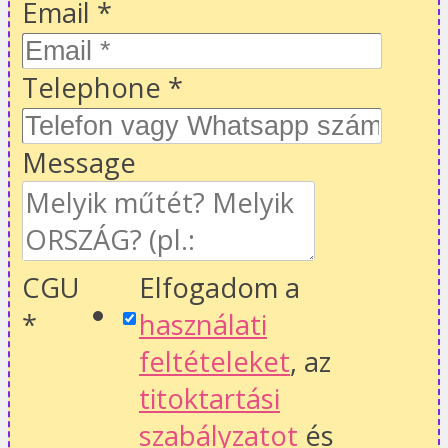
Email
*
Telephone
*
Message
CGU
Elfogadom a
*
használati
feltételeket
, az
titoktartási
szabályzatot
és