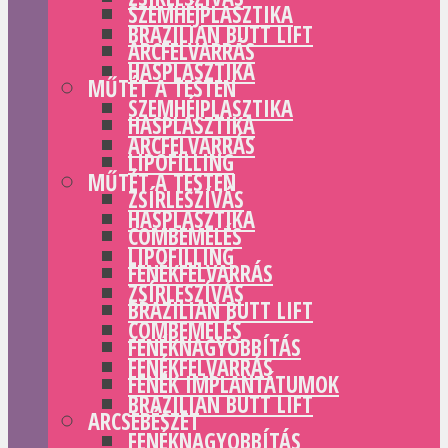
SZEMHÉJPLASZTIKA
BRAZILIAN BUTT LIFT
ARCFELVARRÁS
HASPLASZTIKA
MŰTÉT A TESTEN
SZEMHÉJPLASZTIKA
HASPLASZTIKA
ARCFELVARRÁS
LIPOFILLING
MŰTÉT A TESTEN
ZSÍRLESZÍVÁS
HASPLASZTIKA
COMBEMELÉS
LIPOFILLING
FENÉKFELVARRÁS
ZSÍRLESZÍVÁS
BRAZILIAN BUTT LIFT
COMBEMELÉS
FENÉKNAGYOBBÍTÁS
FENÉKFELVARRÁS
FENÉK IMPLANTÁTUMOK
BRAZILIAN BUTT LIFT
ARCSEBÉSZET
FENÉKNAGYOBBÍTÁS