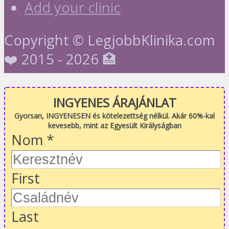
Add your clinic
Copyright © LegjobbKlinika.com
❤️ 2015 - 2026 🏥
INGYENES ÁRAJÁNLAT
Gyorsan, INGYENESEN és kötelezettség nélkül. Akár 60%-kal
kevesebb, mint az Egyesült Királyságban
Nom
*
First
Last