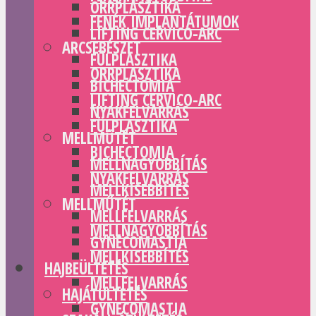
ORRPLASZTIKA
FENÉK IMPLANTÁTUMOK
LIFTING CERVICO-ARC
ARCSEBÉSZET
FÜLPLASZTIKA
ORRPLASZTIKA
BICHECTOMIA
LIFTING CERVICO-ARC
NYAKFELVARRÁS
FÜLPLASZTIKA
MELLMŰTÉT
BICHECTOMIA
MELLNAGYOBBÍTÁS
NYAKFELVARRÁS
MELLKISEBBÍTÉS
MELLMŰTÉT
MELLFELVARRÁS
MELLNAGYOBBÍTÁS
GYNECOMASTIA
MELLKISEBBÍTÉS
HAJBEÜLTETÉS
MELLFELVARRÁS
HAJÁTÜLTETÉS
GYNECOMASTIA