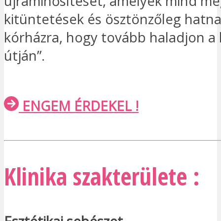
újraminősítését, amelyek mind meg
kitüntetések és ösztönzőleg hatna
kórházra, hogy tovább haladjon a 
útján”.
ENGEM ÉRDEKEL !
Klinika szakterülete :