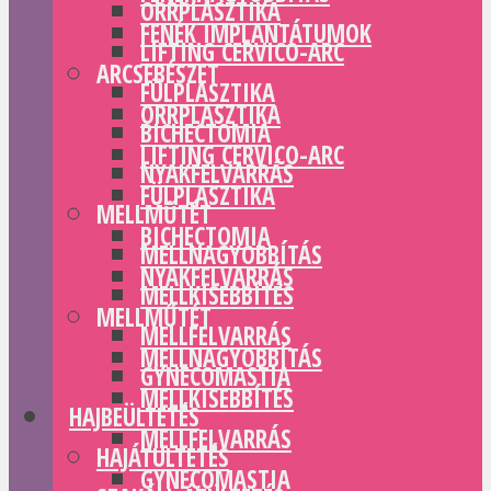
ORRPLASZTIKA
FENÉK IMPLANTÁTUMOK
LIFTING CERVICO-ARC
ARCSEBÉSZET
FÜLPLASZTIKA
ORRPLASZTIKA
BICHECTOMIA
LIFTING CERVICO-ARC
NYAKFELVARRÁS
FÜLPLASZTIKA
MELLMŰTÉT
BICHECTOMIA
MELLNAGYOBBÍTÁS
NYAKFELVARRÁS
MELLKISEBBÍTÉS
MELLMŰTÉT
MELLFELVARRÁS
MELLNAGYOBBÍTÁS
GYNECOMASTIA
MELLKISEBBÍTÉS
HAJBEÜLTETÉS
MELLFELVARRÁS
HAJÁTÜLTETÉS
GYNECOMASTIA