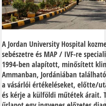
A Jordan University Hospital kozme
sebészetre és MAP / IVF-re speciali
1994-ben alapított, minősített kli
Ammanban, Jordániában található
a vásárlói értékeléseket, előtte/u
és kérje a külföldi műtétek árait. T
űrlapot egy ingyenes előzetes diag