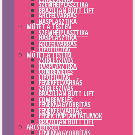
SZEMHÉJPLASZTIKA
BRAZILIAN BUTT LIFT
ARCFELVARRÁS
HASPLASZTIKA
MŰTÉT A TESTEN
SZEMHÉJPLASZTIKA
HASPLASZTIKA
ARCFELVARRÁS
LIPOFILLING
MŰTÉT A TESTEN
ZSÍRLESZÍVÁS
HASPLASZTIKA
COMBEMELÉS
LIPOFILLING
FENÉKFELVARRÁS
ZSÍRLESZÍVÁS
BRAZILIAN BUTT LIFT
COMBEMELÉS
FENÉKNAGYOBBÍTÁS
FENÉKFELVARRÁS
FENÉK IMPLANTÁTUMOK
BRAZILIAN BUTT LIFT
ARCSEBÉSZET
FENÉKNAGYOBBÍTÁS