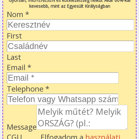
Gyorsan, INGYENESEN és kötelezettség nélkül. Akár 60%-kal
kevesebb, mint az Egyesült Királyságban
Nom
*
First
Last
Email
*
Telephone
*
Message
CGU
Elfogadom a
használati