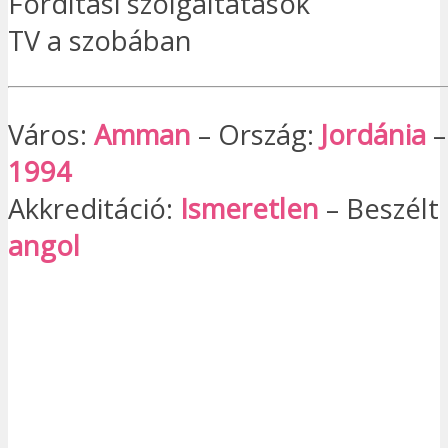
Fordítási szolgáltatások
TV a szobában
Város:
Amman
– Ország:
Jordánia
–
1994
Akkreditáció:
Ismeretlen
– Beszélt 
angol