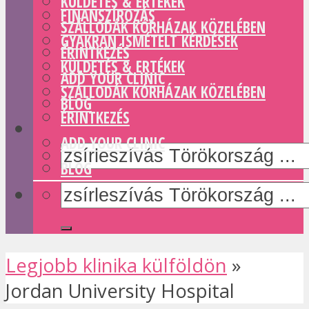
KÜLDETÉS & ERTÉKEK
FINANSZÍROZÁS
SZÁLLODÁK KÓRHÁZAK KÖZELÉBEN
GYAKRAN ISMÉTELT KÉRDÉSEK
ÉRINTKEZÉS
KÜLDETÉS & ERTÉKEK
ADD YOUR CLINIC
SZÁLLODÁK KÓRHÁZAK KÖZELÉBEN
BLOG
ÉRINTKEZÉS
ADD YOUR CLINIC
BLOG
Legjobb klinika külföldön
»
Jordan University Hospital