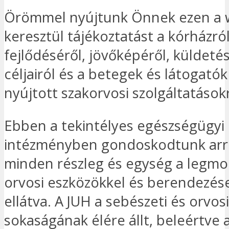
Örömmel nyújtunk Önnek ezen a 
keresztül tájékoztatást a kórházró
fejlődéséről, jövőképéről, küldetés
céljairól és a betegek és látogató
nyújtott szakorvosi szolgáltatásokr
Ebben a tekintélyes egészségügyi
intézményben gondoskodtunk arr
minden részleg és egység a legm
orvosi eszközökkel és berendezés
ellátva. A JUH a sebészeti és orvos
sokaságának élére állt, beleértve a