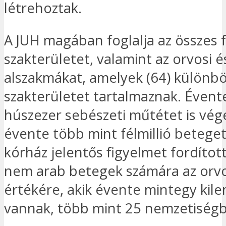
létrehoztak.
A JUH magában foglalja az összes 
szakterületet, valamint az orvosi és
alszakmákat, amelyek (64) különb
szakterületet tartalmaznak. Évent
húszezer sebészeti műtétet is vég
évente több mint félmillió beteget 
kórház jelentős figyelmet fordított
nem arab betegek számára az orvo
értékére, akik évente mintegy kil
vannak, több mint 25 nemzetiségb