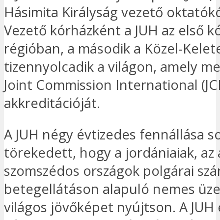
Hásimita Királyság vezető oktatók
Vezető kórházként a JUH az első k
régióban, a második a Közel-Kelet
tizennyolcadik a világon, amely m
Joint Commission International (JCI
akkreditációját.
A JUH négy évtizedes fennállása s
törekedett, hogy a jordániaiak, az
szomszédos országok polgárai szá
betegellátáson alapuló nemes üze
világos jövőképet nyújtson. A JUH