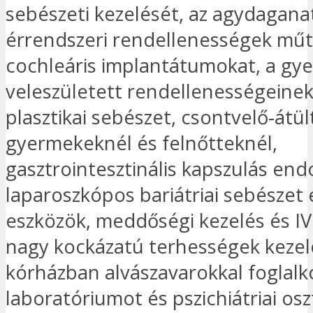
sebészeti kezelését, az agydagana
érrendszeri rendellenességek műté
cochleáris implantátumokat, a gy
veleszületett rendellenességeinek
plasztikai sebészet, csontvelő-átül
gyermekeknél és felnőtteknél,
gasztrointesztinális kapszulás end
laparoszkópos bariátriai sebészet é
eszközök, meddőségi kezelés és IV
nagy kockázatú terhességek kezel
kórházban alvászavarokkal foglalk
laboratóriumot és pszichiátriai oszt