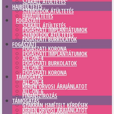
SZAKÁLL ÁTÜLTETÉS
HAJBEÜLTETÉS
SZEMÖLDÖK ÁTÜLTETÉS
HAJÁTÜLTETÉS
FOGÁSZATI
SZAKÁLL ÁTÜLTETÉS
FOGÁSZATI IMPLANTÁTUMOK
SZEMÖLDÖK ÁTÜLTETÉS
FOGÁSZATI BURKOLATOK
FOGÁSZATI
FOGÁSZATI KORONA
FOGÁSZATI IMPLANTÁTUMOK
ALL-ON-4
FOGÁSZATI BURKOLATOK
ALL-ON-6
FOGÁSZATI KORONA
TÁMOGATÁS
ALL-ON-4
KÉRJEN ORVOSI ÁRAJÁNLATOT
ALL-ON-6
FINANSZÍROZÁS
TÁMOGATÁS
GYAKRAN ISMÉTELT KÉRDÉSEK
KÉRJEN ORVOSI ÁRAJÁNLATOT