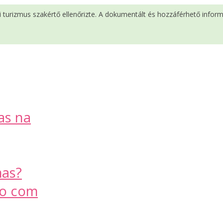
si turizmus szakértő ellenőrizte. A dokumentált és hozzáférhető infor
as na
mas?
to com