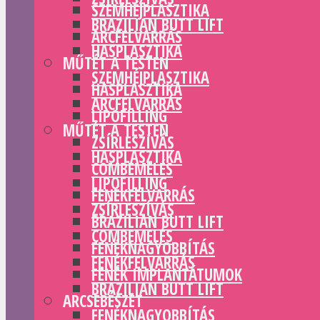
SZEMHÉJPLASZTIKA
BRAZILIAN BUTT LIFT
ARCFELVARRÁS
HASPLASZTIKA
MŰTÉT A TESTEN
SZEMHÉJPLASZTIKA
HASPLASZTIKA
ARCFELVARRÁS
LIPOFILLING
MŰTÉT A TESTEN
ZSÍRLESZÍVÁS
HASPLASZTIKA
COMBEMELÉS
LIPOFILLING
FENÉKFELVARRÁS
ZSÍRLESZÍVÁS
BRAZILIAN BUTT LIFT
COMBEMELÉS
FENÉKNAGYOBBÍTÁS
FENÉKFELVARRÁS
FENÉK IMPLANTÁTUMOK
BRAZILIAN BUTT LIFT
ARCSEBÉSZET
FENÉKNAGYOBBÍTÁS