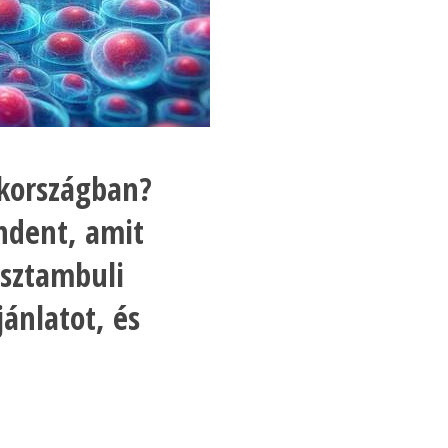
ökországban?
ndent, amit
 isztambuli
jánlatot, és