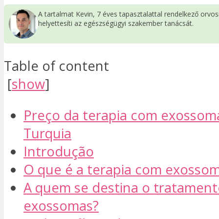
A tartalmat Kevin, 7 éves tapasztalattal rendelkező orvo
helyettesíti az egészségügyi szakember tanácsát.
Table of content
[
show
]
Preço da terapia com exossom
Turquia
Introdução
O que é a terapia com exosso
A quem se destina o tratamen
exossomas?