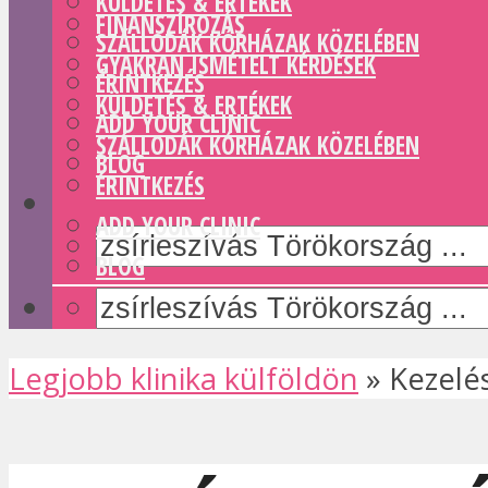
KÜLDETÉS & ERTÉKEK
FINANSZÍROZÁS
SZÁLLODÁK KÓRHÁZAK KÖZELÉBEN
GYAKRAN ISMÉTELT KÉRDÉSEK
ÉRINTKEZÉS
KÜLDETÉS & ERTÉKEK
ADD YOUR CLINIC
SZÁLLODÁK KÓRHÁZAK KÖZELÉBEN
BLOG
ÉRINTKEZÉS
ADD YOUR CLINIC
BLOG
Legjobb klinika külföldön
»
Kezelé