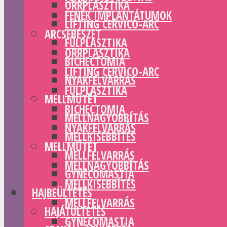
ORRPLASZTIKA
FENÉK IMPLANTÁTUMOK
LIFTING CERVICO-ARC
ARCSEBÉSZET
FÜLPLASZTIKA
ORRPLASZTIKA
BICHECTOMIA
LIFTING CERVICO-ARC
NYAKFELVARRÁS
FÜLPLASZTIKA
MELLMŰTÉT
BICHECTOMIA
MELLNAGYOBBÍTÁS
NYAKFELVARRÁS
MELLKISEBBÍTÉS
MELLMŰTÉT
MELLFELVARRÁS
MELLNAGYOBBÍTÁS
GYNECOMASTIA
MELLKISEBBÍTÉS
HAJBEÜLTETÉS
MELLFELVARRÁS
HAJÁTÜLTETÉS
GYNECOMASTIA