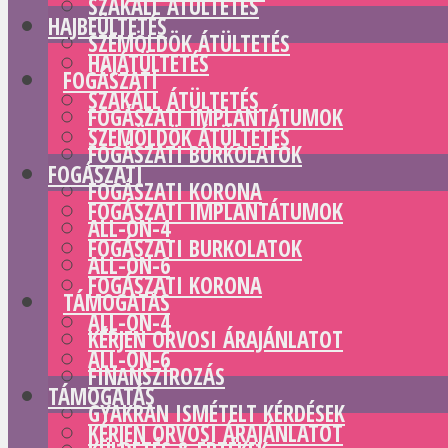
SZAKÁLL ÁTÜLTETÉS
HAJBEÜLTETÉS
SZEMÖLDÖK ÁTÜLTETÉS
HAJÁTÜLTETÉS
FOGÁSZATI
SZAKÁLL ÁTÜLTETÉS
FOGÁSZATI IMPLANTÁTUMOK
SZEMÖLDÖK ÁTÜLTETÉS
FOGÁSZATI BURKOLATOK
FOGÁSZATI
FOGÁSZATI KORONA
FOGÁSZATI IMPLANTÁTUMOK
ALL-ON-4
FOGÁSZATI BURKOLATOK
ALL-ON-6
FOGÁSZATI KORONA
TÁMOGATÁS
ALL-ON-4
KÉRJEN ORVOSI ÁRAJÁNLATOT
ALL-ON-6
FINANSZÍROZÁS
TÁMOGATÁS
GYAKRAN ISMÉTELT KÉRDÉSEK
KÉRJEN ORVOSI ÁRAJÁNLATOT