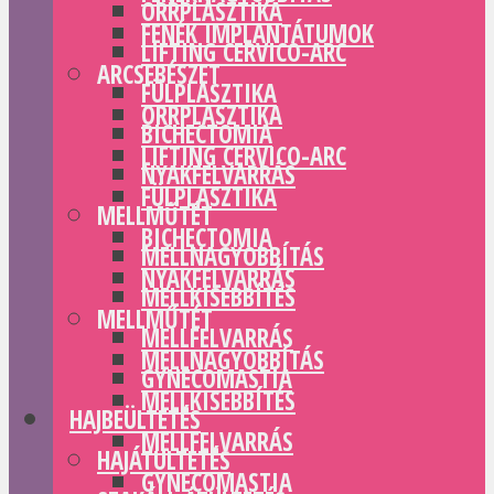
ORRPLASZTIKA
FENÉK IMPLANTÁTUMOK
LIFTING CERVICO-ARC
ARCSEBÉSZET
FÜLPLASZTIKA
ORRPLASZTIKA
BICHECTOMIA
LIFTING CERVICO-ARC
NYAKFELVARRÁS
FÜLPLASZTIKA
MELLMŰTÉT
BICHECTOMIA
MELLNAGYOBBÍTÁS
NYAKFELVARRÁS
MELLKISEBBÍTÉS
MELLMŰTÉT
MELLFELVARRÁS
MELLNAGYOBBÍTÁS
GYNECOMASTIA
MELLKISEBBÍTÉS
HAJBEÜLTETÉS
MELLFELVARRÁS
HAJÁTÜLTETÉS
GYNECOMASTIA