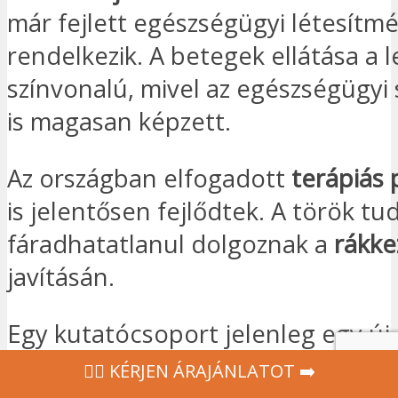
már fejlett egészségügyi létesítm
rendelkezik. A betegek ellátása a
színvonalú, mivel az egészségügyi
is magasan képzett.
Az országban elfogadott
terápiás 
is jelentősen fejlődtek. A török t
fáradhatatlanul dolgoznak a
rákke
javításán.
Egy kutatócsoport jelenleg egy új
kutat. Ezt a
tüdőrák kezelésére
ter
‍👩‍⚕ KÉRJEN ÁRAJÁNLATOT ➡️