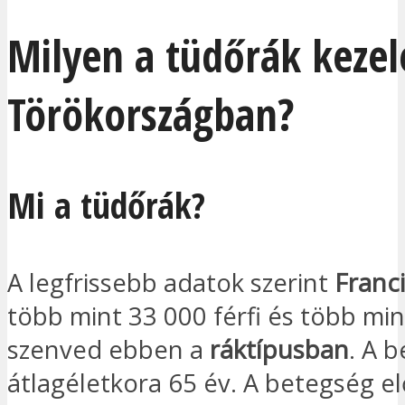
Milyen a tüdőrák kezel
Törökországban?
Mi a tüdőrák?
A legfrissebb adatok szerint
Franc
több mint 33 000 férfi és több mi
szenved ebben a
ráktípusban
. A 
átlagéletkora 65 év. A betegség e