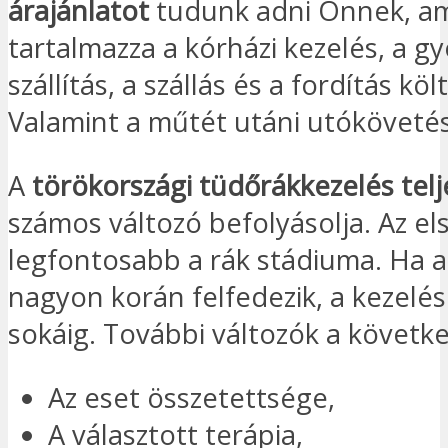
árajánlatot
tudunk adni Önnek, a
tartalmazza a kórházi kezelés, a g
szállítás, a szállás és a fordítás köl
Valamint a műtét utáni utókövetés
A
törökországi tüdőrákkezelés telj
számos változó befolyásolja. Az el
legfontosabb a rák stádiuma. Ha 
nagyon korán felfedezik, a kezelé
sokáig. További változók a követk
Az eset összetettsége,
A választott terápia,