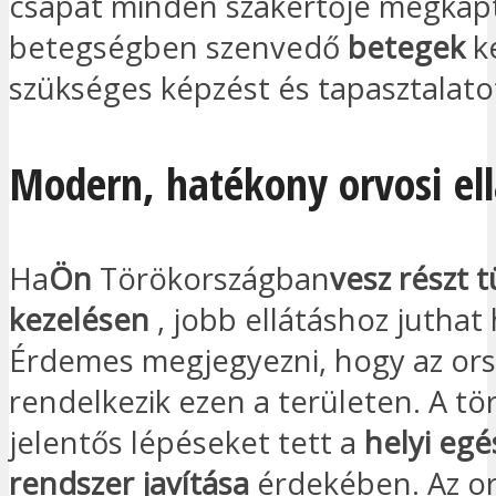
csapat minden szakértője megkap
betegségben szenvedő
betegek
k
szükséges képzést és tapasztalato
Modern, hatékony orvosi ell
Ha
Ön
Törökországban
vesz részt 
kezelésen
, jobb ellátáshoz juthat
Érdemes megjegyezni, hogy az ors
rendelkezik ezen a területen. A t
jelentős lépéseket tett a
helyi egé
rendszer javítása
érdekében. Az o