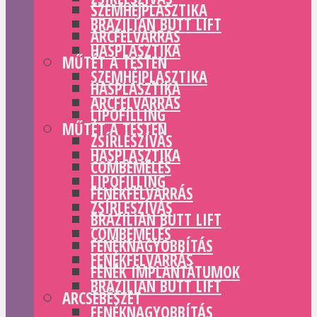
SZEMHÉJPLASZTIKA
BRAZILIAN BUTT LIFT
ARCFELVARRÁS
HASPLASZTIKA
MŰTÉT A TESTEN
SZEMHÉJPLASZTIKA
HASPLASZTIKA
ARCFELVARRÁS
LIPOFILLING
MŰTÉT A TESTEN
ZSÍRLESZÍVÁS
HASPLASZTIKA
COMBEMELÉS
LIPOFILLING
FENÉKFELVARRÁS
ZSÍRLESZÍVÁS
BRAZILIAN BUTT LIFT
COMBEMELÉS
FENÉKNAGYOBBÍTÁS
FENÉKFELVARRÁS
FENÉK IMPLANTÁTUMOK
BRAZILIAN BUTT LIFT
ARCSEBÉSZET
FENÉKNAGYOBBÍTÁS