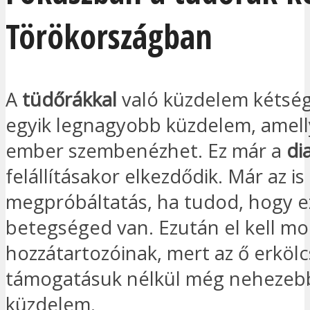
Törökországban
A
tüdőrákkal
való küzdelem kétség
egyik legnagyobb küzdelem, amell
ember szembenézhet. Ez már a
di
felállításakor elkezdődik. Már az is
megpróbáltatás, ha tudod, hogy ez
betegséged van. Ezután el kell m
hozzátartozóinak, mert az ő erkölc
támogatásuk nélkül még nehezebb
küzdelem.