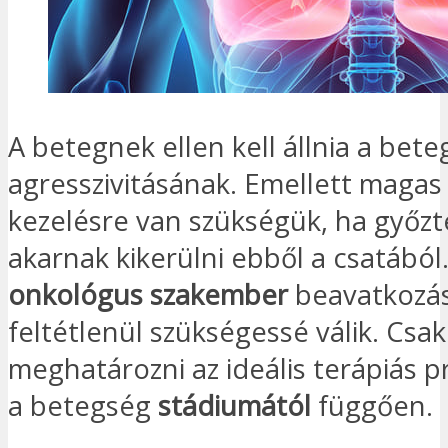
A betegnek ellen kell állnia a bet
agresszivitásának. Emellett magas
kezelésre van szükségük, ha győz
akarnak kikerülni ebből a csatából.
onkológus szakember
beavatkozá
feltétlenül szükségessé válik. Csak
meghatározni az ideális terápiás p
a betegség
stádiumától
függően.