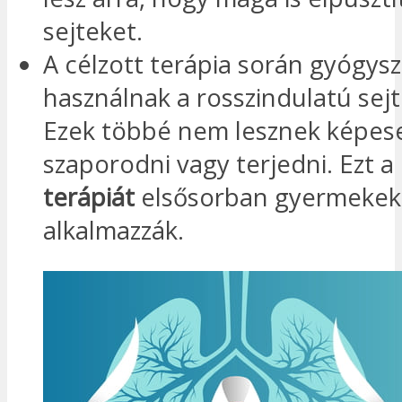
sejteket.
A célzott terápia során gyógys
használnak a rosszindulatú sejt
Ezek többé nem lesznek képes
szaporodni vagy terjedni. Ezt a
terápiát
elsősorban gyermekek
alkalmazzák.