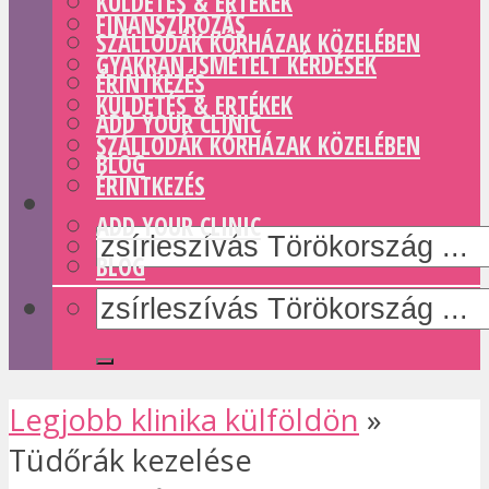
KÜLDETÉS & ERTÉKEK
FINANSZÍROZÁS
SZÁLLODÁK KÓRHÁZAK KÖZELÉBEN
GYAKRAN ISMÉTELT KÉRDÉSEK
ÉRINTKEZÉS
KÜLDETÉS & ERTÉKEK
ADD YOUR CLINIC
SZÁLLODÁK KÓRHÁZAK KÖZELÉBEN
BLOG
ÉRINTKEZÉS
ADD YOUR CLINIC
BLOG
Legjobb klinika külföldön
»
Tüdőrák kezelése