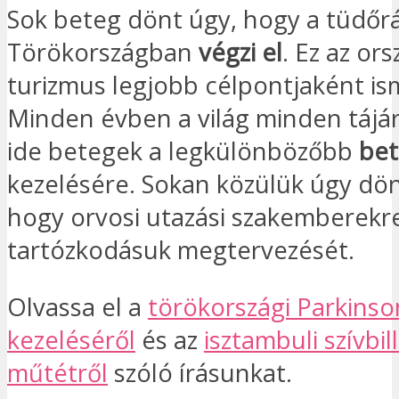
Sok beteg dönt úgy, hogy a tüdőr
Törökországban
végzi el
. Ez az or
turizmus legjobb célpontjaként is
Minden évben a világ minden tájá
ide betegek a legkülönbözőbb
be
kezelésére. Sokan közülük úgy dön
hogy orvosi utazási szakemberekre
tartózkodásuk megtervezését.
Olvassa el a
törökországi Parkinso
kezeléséről
és az
isztambuli szívbi
műtétről
szóló írásunkat.