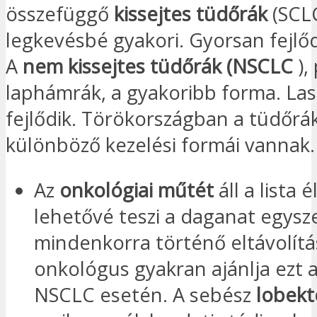
összefüggő
kissejtes tüdőrák
(SCLC
legkevésbé gyakori. Gyorsan fejlőd
A
nem kissejtes tüdőrák (NSCLC
),
laphámrák, a gyakoribb forma. La
fejlődik. Törökországban a tüdőrá
különböző kezelési formái vannak.
Az
onkológiai műtét
áll a lista 
lehetővé teszi a daganat egysz
mindenkorra történő eltávolítá
onkológus gyakran ajánlja ezt a
NSCLC esetén. A sebész
lobek