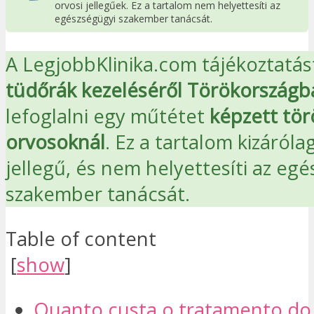
orvosi jellegűek. Ez a tartalom nem helyettesíti az
egészségügyi szakember tanácsát.
A LegjobbKlinika.com tájékoztatást
tüdőrák kezeléséről Törökországb
lefoglalni egy műtétet
képzett tör
orvosoknál
. Ez a tartalom kizáróla
jellegű, és nem helyettesíti az eg
szakember tanácsát.
Table of content
[
show
]
Quanto custa o tratamento do