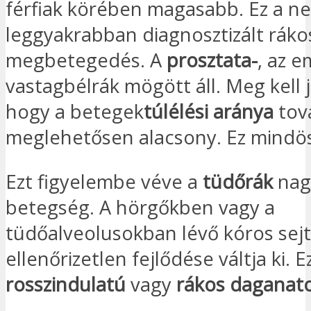
férfiak körében magasabb. Ez a n
leggyakrabban diagnosztizált ráko
megbetegedés. A
prosztata-
, az e
vastagbélrák mögött áll. Meg kell 
hogy a betegek
túlélési aránya
tov
meglehetősen alacsony. Ez mindös
Ezt figyelembe véve a
tüdőrák
nag
betegség. A hörgőkben vagy a
tüdőalveolusokban lévő kóros sej
ellenőrizetlen fejlődése váltja ki. E
rosszindulatú
vagy
rákos
daganat