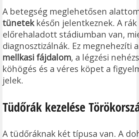
A betegség meglehetősen alatto
tünetek
későn jelentkeznek. A rák
előrehaladott stádiumban van, mie
diagnosztizálnák. Ez megnehezíti a
mellkasi fájdalom
, a légzési nehéz
köhögés és a véres köpet a figyel
jelek.
Tüdőrák kezelése Törökorsz
A tüdőráknak két típusa van. A do