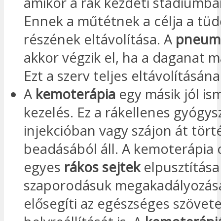
amikor a rák kezdeti stádiumba
Ennek a műtétnek a célja a tüd
részének eltávolítása. A
pneum
akkor végzik el, ha a daganat má
Ezt a szerv teljes eltávolításána
A
kemoterápia
egy másik jól is
kezelés. Ez a rákellenes gyógys
injekcióban vagy szájon át tör
beadásából áll. A kemoterápia c
egyes
rákos sejtek
elpusztítása
szaporodásuk megakadályozása
elősegíti az egészséges szövet