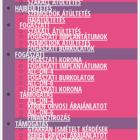
SZAKÁLL ÁTÜLTETÉS
HAJBEÜLTETÉS
SZEMÖLDÖK ÁTÜLTETÉS
HAJÁTÜLTETÉS
FOGÁSZATI
SZAKÁLL ÁTÜLTETÉS
FOGÁSZATI IMPLANTÁTUMOK
SZEMÖLDÖK ÁTÜLTETÉS
FOGÁSZATI BURKOLATOK
FOGÁSZATI
FOGÁSZATI KORONA
FOGÁSZATI IMPLANTÁTUMOK
ALL-ON-4
FOGÁSZATI BURKOLATOK
ALL-ON-6
FOGÁSZATI KORONA
TÁMOGATÁS
ALL-ON-4
KÉRJEN ORVOSI ÁRAJÁNLATOT
ALL-ON-6
FINANSZÍROZÁS
TÁMOGATÁS
GYAKRAN ISMÉTELT KÉRDÉSEK
KÉRJEN ORVOSI ÁRAJÁNLATOT