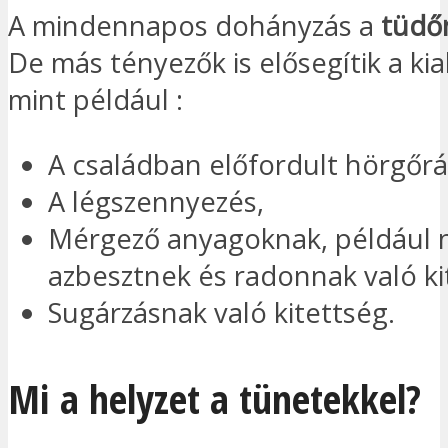
A mindennapos dohányzás a
tüdő
De más tényezők is elősegítik a kia
mint például :
A családban előfordult hörgőrá
A légszennyezés,
Mérgező anyagoknak, például n
azbesztnek és radonnak való ki
Sugárzásnak való kitettség.
Mi a helyzet a tünetekkel?