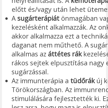
helyreállítását is. A
kemoterápi
előtt és/vagy után lehet üteme
A
sugárterápiát
önmagában vag
kezelésként alkalmazzák. Az o
akkor alkalmazza ezt a techniká
daganat nem műthető. A sugár
alkalmas az
áttétes rák
kezelésé
rákos sejtek elpusztítása nagy 
sugárzással.
Az immunterápia a
tüdőrák
új 
Törökországban. Az immunren
stimulálására fejlesztették ki. 
lesz arra, hogy maga is elpusztí