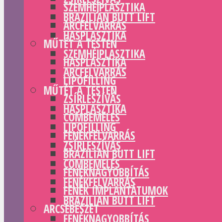
SZEMHÉJPLASZTIKA
BRAZILIAN BUTT LIFT
ARCFELVARRÁS
HASPLASZTIKA
MŰTÉT A TESTEN
SZEMHÉJPLASZTIKA
HASPLASZTIKA
ARCFELVARRÁS
LIPOFILLING
MŰTÉT A TESTEN
ZSÍRLESZÍVÁS
HASPLASZTIKA
COMBEMELÉS
LIPOFILLING
FENÉKFELVARRÁS
ZSÍRLESZÍVÁS
BRAZILIAN BUTT LIFT
COMBEMELÉS
FENÉKNAGYOBBÍTÁS
FENÉKFELVARRÁS
FENÉK IMPLANTÁTUMOK
BRAZILIAN BUTT LIFT
ARCSEBÉSZET
FENÉKNAGYOBBÍTÁS