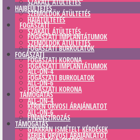
SZAKÁLL ÁTÜLTETÉS
HAJBEÜLTETÉS
SZEMÖLDÖK ÁTÜLTETÉS
HAJÁTÜLTETÉS
FOGÁSZATI
SZAKÁLL ÁTÜLTETÉS
FOGÁSZATI IMPLANTÁTUMOK
SZEMÖLDÖK ÁTÜLTETÉS
FOGÁSZATI BURKOLATOK
FOGÁSZATI
FOGÁSZATI KORONA
FOGÁSZATI IMPLANTÁTUMOK
ALL-ON-4
FOGÁSZATI BURKOLATOK
ALL-ON-6
FOGÁSZATI KORONA
TÁMOGATÁS
ALL-ON-4
KÉRJEN ORVOSI ÁRAJÁNLATOT
ALL-ON-6
FINANSZÍROZÁS
TÁMOGATÁS
GYAKRAN ISMÉTELT KÉRDÉSEK
KÉRJEN ORVOSI ÁRAJÁNLATOT