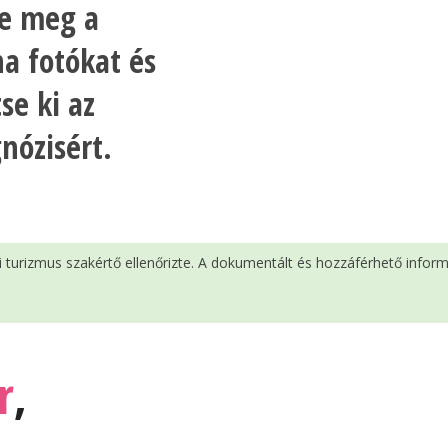
ze meg a
na fotókat és
se ki az
nózisért.
si turizmus szakértő ellenőrizte. A dokumentált és hozzáférhető infor
r
,