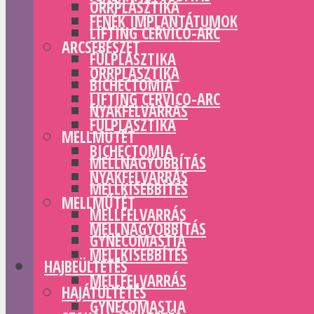
ORRPLASZTIKA
FENÉK IMPLANTÁTUMOK
LIFTING CERVICO-ARC
ARCSEBÉSZET
FÜLPLASZTIKA
ORRPLASZTIKA
BICHECTOMIA
LIFTING CERVICO-ARC
NYAKFELVARRÁS
FÜLPLASZTIKA
MELLMŰTÉT
BICHECTOMIA
MELLNAGYOBBÍTÁS
NYAKFELVARRÁS
MELLKISEBBÍTÉS
MELLMŰTÉT
MELLFELVARRÁS
MELLNAGYOBBÍTÁS
GYNECOMASTIA
MELLKISEBBÍTÉS
HAJBEÜLTETÉS
MELLFELVARRÁS
HAJÁTÜLTETÉS
GYNECOMASTIA