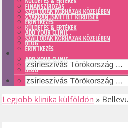
KÜLDETÉS & ERTÉKEK
FINANSZÍROZÁS
SZÁLLODÁK KÓRHÁZAK KÖZELÉBEN
GYAKRAN ISMÉTELT KÉRDÉSEK
ÉRINTKEZÉS
KÜLDETÉS & ERTÉKEK
ADD YOUR CLINIC
SZÁLLODÁK KÓRHÁZAK KÖZELÉBEN
BLOG
ÉRINTKEZÉS
ADD YOUR CLINIC
BLOG
Legjobb klinika külföldön
»
Bellev