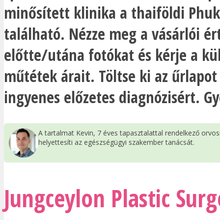
minősített klinika a thaiföldi Phu
található. Nézze meg a vásárlói ér
előtte/utána fotókat és kérje a kül
műtétek árait. Töltse ki az űrlapot
ingyenes előzetes diagnózisért. Gy
A tartalmat Kevin, 7 éves tapasztalattal rendelkező orvo
helyettesíti az egészségügyi szakember tanácsát.
Jungceylon Plastic Surg