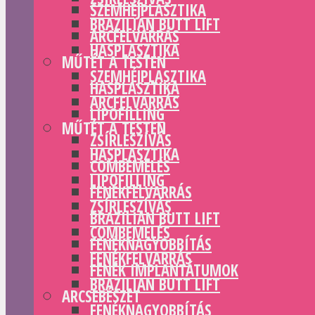
SZEMHÉJPLASZTIKA
BRAZILIAN BUTT LIFT
ARCFELVARRÁS
HASPLASZTIKA
MŰTÉT A TESTEN
SZEMHÉJPLASZTIKA
HASPLASZTIKA
ARCFELVARRÁS
LIPOFILLING
MŰTÉT A TESTEN
ZSÍRLESZÍVÁS
HASPLASZTIKA
COMBEMELÉS
LIPOFILLING
FENÉKFELVARRÁS
ZSÍRLESZÍVÁS
BRAZILIAN BUTT LIFT
COMBEMELÉS
FENÉKNAGYOBBÍTÁS
FENÉKFELVARRÁS
FENÉK IMPLANTÁTUMOK
BRAZILIAN BUTT LIFT
ARCSEBÉSZET
FENÉKNAGYOBBÍTÁS