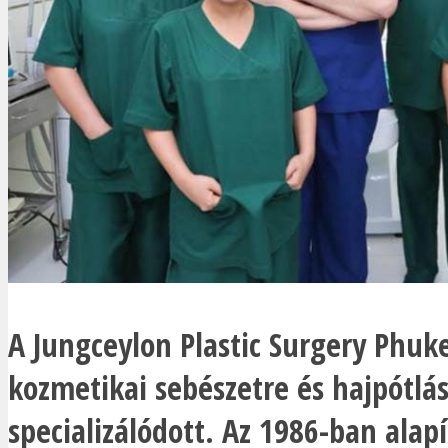
A Jungceylon Plastic Surgery Phuk
kozmetikai sebészetre és hajpótlá
specializálódott. Az 1986-ban alapí