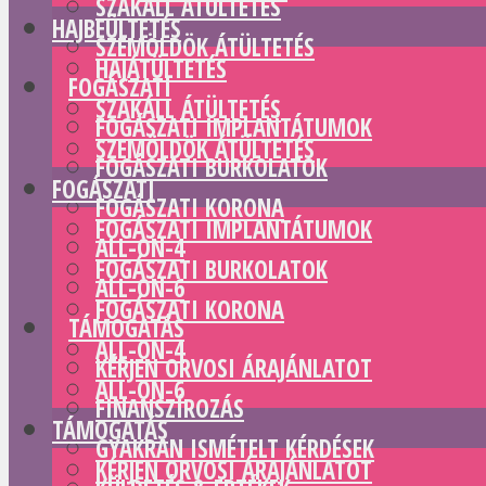
SZAKÁLL ÁTÜLTETÉS
HAJBEÜLTETÉS
SZEMÖLDÖK ÁTÜLTETÉS
HAJÁTÜLTETÉS
FOGÁSZATI
SZAKÁLL ÁTÜLTETÉS
FOGÁSZATI IMPLANTÁTUMOK
SZEMÖLDÖK ÁTÜLTETÉS
FOGÁSZATI BURKOLATOK
FOGÁSZATI
FOGÁSZATI KORONA
FOGÁSZATI IMPLANTÁTUMOK
ALL-ON-4
FOGÁSZATI BURKOLATOK
ALL-ON-6
FOGÁSZATI KORONA
TÁMOGATÁS
ALL-ON-4
KÉRJEN ORVOSI ÁRAJÁNLATOT
ALL-ON-6
FINANSZÍROZÁS
TÁMOGATÁS
GYAKRAN ISMÉTELT KÉRDÉSEK
KÉRJEN ORVOSI ÁRAJÁNLATOT