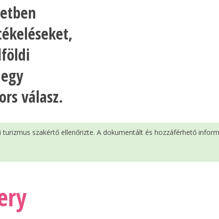
ketben
tékeléseket,
földi
 egy
ors válasz.
si turizmus szakértő ellenőrizte. A dokumentált és hozzáférhető infor
ery