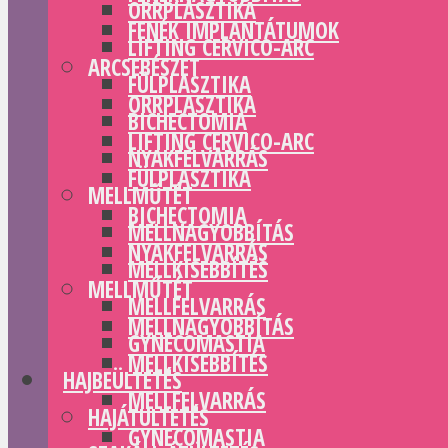
ORRPLASZTIKA
FENÉK IMPLANTÁTUMOK
LIFTING CERVICO-ARC
ARCSEBÉSZET
FÜLPLASZTIKA
ORRPLASZTIKA
BICHECTOMIA
LIFTING CERVICO-ARC
NYAKFELVARRÁS
FÜLPLASZTIKA
MELLMŰTÉT
BICHECTOMIA
MELLNAGYOBBÍTÁS
NYAKFELVARRÁS
MELLKISEBBÍTÉS
MELLMŰTÉT
MELLFELVARRÁS
MELLNAGYOBBÍTÁS
GYNECOMASTIA
MELLKISEBBÍTÉS
HAJBEÜLTETÉS
MELLFELVARRÁS
HAJÁTÜLTETÉS
GYNECOMASTIA