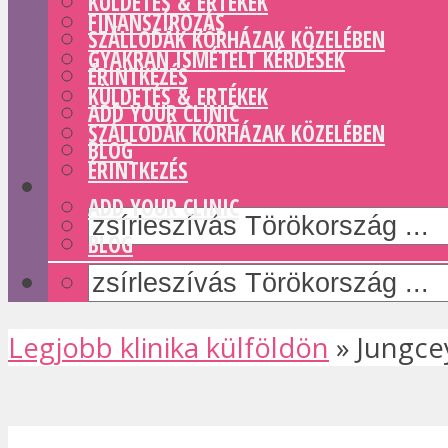
KÜLDETÉS & ERTÉKEK
FINANSZÍROZÁS
SZÁLLODÁK KÓRHÁZAK KÖZELÉBEN
GYAKRAN ISMÉTELT KÉRDÉSEK
ÉRINTKEZÉS
KÜLDETÉS & ERTÉKEK
ADD YOUR CLINIC
SZÁLLODÁK KÓRHÁZAK KÖZELÉBEN
BLOG
ÉRINTKEZÉS
ADD YOUR CLINIC
BLOG
Legjobb klinika külföldön
»
Jungce