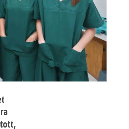
et
sra
tott,