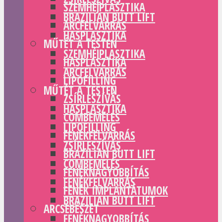
SZEMHÉJPLASZTIKA
BRAZILIAN BUTT LIFT
ARCFELVARRÁS
HASPLASZTIKA
MŰTÉT A TESTEN
SZEMHÉJPLASZTIKA
HASPLASZTIKA
ARCFELVARRÁS
LIPOFILLING
MŰTÉT A TESTEN
ZSÍRLESZÍVÁS
HASPLASZTIKA
COMBEMELÉS
LIPOFILLING
FENÉKFELVARRÁS
ZSÍRLESZÍVÁS
BRAZILIAN BUTT LIFT
COMBEMELÉS
FENÉKNAGYOBBÍTÁS
FENÉKFELVARRÁS
FENÉK IMPLANTÁTUMOK
BRAZILIAN BUTT LIFT
ARCSEBÉSZET
FENÉKNAGYOBBÍTÁS