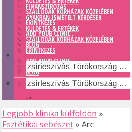
KÜLDETÉS & ERTÉKEK
FINANSZÍROZÁS
SZÁLLODÁK KÓRHÁZAK KÖZELÉBEN
GYAKRAN ISMÉTELT KÉRDÉSEK
ÉRINTKEZÉS
KÜLDETÉS & ERTÉKEK
ADD YOUR CLINIC
SZÁLLODÁK KÓRHÁZAK KÖZELÉBEN
BLOG
ÉRINTKEZÉS
ADD YOUR CLINIC
BLOG
Legjobb klinika külföldön
»
Esztétikai sebészet
»
Arc