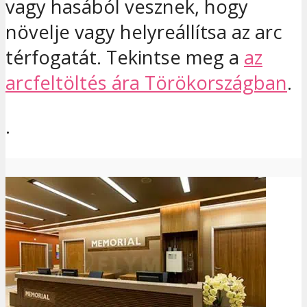
vagy hasából vesznek, hogy
növelje vagy helyreállítsa az arc
térfogatát. Tekintse meg a
az
arcfeltöltés ára Törökországban
.
.