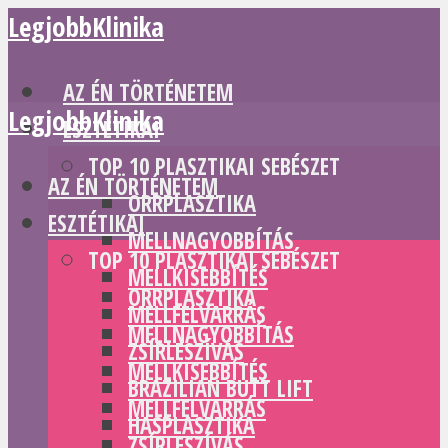
LegjobbKlinika
AZ ÉN TÖRTÉNETEM
LegjobbKlinika
ESZTÉTIKAI
TOP 10 PLASZTIKAI SEBÉSZET
AZ ÉN TÖRTÉNETEM
ORRPLASZTIKA
ESZTÉTIKAI
MELLNAGYOBBÍTÁS
TOP 10 PLASZTIKAI SEBÉSZET
MELLKISEBBÍTÉS
ORRPLASZTIKA
MELLFELVARRÁS
MELLNAGYOBBÍTÁS
ZSÍRLESZÍVÁS
MELLKISEBBÍTÉS
BRAZILIAN BUTT LIFT
MELLFELVARRÁS
HASPLASZTIKA
ZSÍRLESZÍVÁS