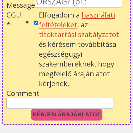
Message
CGU
Elfogadom a
használati
*
feltételeket
, az
titoktartási szabályzatot
és kérésem továbbítása
egészségügyi
szakembereknek, hogy
megfelelő árajánlatot
kérjenek.
Comment
KÉRJEN ÁRAJÁNLATOT