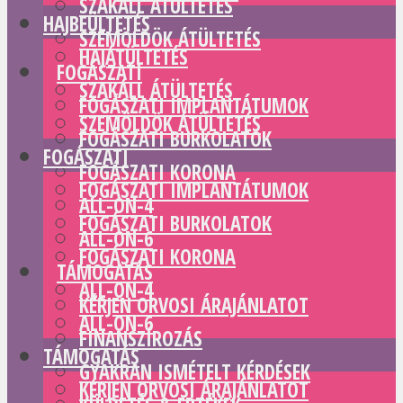
SZAKÁLL ÁTÜLTETÉS
HAJBEÜLTETÉS
SZEMÖLDÖK ÁTÜLTETÉS
HAJÁTÜLTETÉS
FOGÁSZATI
SZAKÁLL ÁTÜLTETÉS
FOGÁSZATI IMPLANTÁTUMOK
SZEMÖLDÖK ÁTÜLTETÉS
FOGÁSZATI BURKOLATOK
FOGÁSZATI
FOGÁSZATI KORONA
FOGÁSZATI IMPLANTÁTUMOK
ALL-ON-4
FOGÁSZATI BURKOLATOK
ALL-ON-6
FOGÁSZATI KORONA
TÁMOGATÁS
ALL-ON-4
KÉRJEN ORVOSI ÁRAJÁNLATOT
ALL-ON-6
FINANSZÍROZÁS
TÁMOGATÁS
GYAKRAN ISMÉTELT KÉRDÉSEK
KÉRJEN ORVOSI ÁRAJÁNLATOT