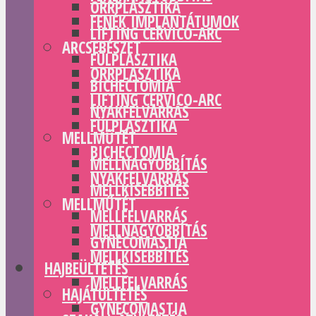
ORRPLASZTIKA
FENÉK IMPLANTÁTUMOK
LIFTING CERVICO-ARC
ARCSEBÉSZET
FÜLPLASZTIKA
ORRPLASZTIKA
BICHECTOMIA
LIFTING CERVICO-ARC
NYAKFELVARRÁS
FÜLPLASZTIKA
MELLMŰTÉT
BICHECTOMIA
MELLNAGYOBBÍTÁS
NYAKFELVARRÁS
MELLKISEBBÍTÉS
MELLMŰTÉT
MELLFELVARRÁS
MELLNAGYOBBÍTÁS
GYNECOMASTIA
MELLKISEBBÍTÉS
HAJBEÜLTETÉS
MELLFELVARRÁS
HAJÁTÜLTETÉS
GYNECOMASTIA