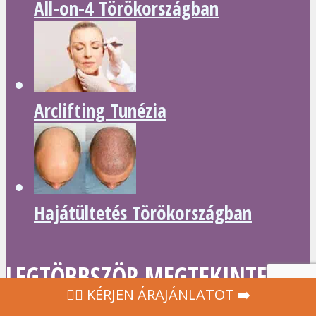
All-on-4 Törökországban
Arclifting Tunézia
Hajátültetés Törökországban
LEGTÖBBSZÖR MEGTEKINTETT
‍👩‍⚕ KÉRJEN ÁRAJÁNLATOT ➡️