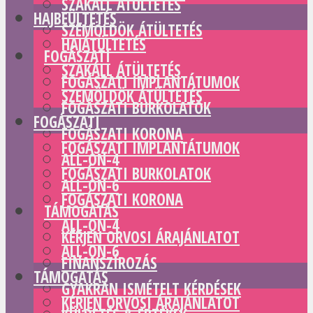
SZAKÁLL ÁTÜLTETÉS
HAJBEÜLTETÉS
SZEMÖLDÖK ÁTÜLTETÉS
HAJÁTÜLTETÉS
FOGÁSZATI
SZAKÁLL ÁTÜLTETÉS
FOGÁSZATI IMPLANTÁTUMOK
SZEMÖLDÖK ÁTÜLTETÉS
FOGÁSZATI BURKOLATOK
FOGÁSZATI
FOGÁSZATI KORONA
FOGÁSZATI IMPLANTÁTUMOK
ALL-ON-4
FOGÁSZATI BURKOLATOK
ALL-ON-6
FOGÁSZATI KORONA
TÁMOGATÁS
ALL-ON-4
KÉRJEN ORVOSI ÁRAJÁNLATOT
ALL-ON-6
FINANSZÍROZÁS
TÁMOGATÁS
GYAKRAN ISMÉTELT KÉRDÉSEK
KÉRJEN ORVOSI ÁRAJÁNLATOT