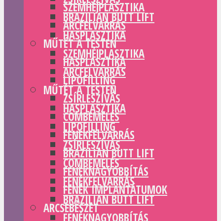
SZEMHÉJPLASZTIKA
BRAZILIAN BUTT LIFT
ARCFELVARRÁS
HASPLASZTIKA
MŰTÉT A TESTEN
SZEMHÉJPLASZTIKA
HASPLASZTIKA
ARCFELVARRÁS
LIPOFILLING
MŰTÉT A TESTEN
ZSÍRLESZÍVÁS
HASPLASZTIKA
COMBEMELÉS
LIPOFILLING
FENÉKFELVARRÁS
ZSÍRLESZÍVÁS
BRAZILIAN BUTT LIFT
COMBEMELÉS
FENÉKNAGYOBBÍTÁS
FENÉKFELVARRÁS
FENÉK IMPLANTÁTUMOK
BRAZILIAN BUTT LIFT
ARCSEBÉSZET
FENÉKNAGYOBBÍTÁS