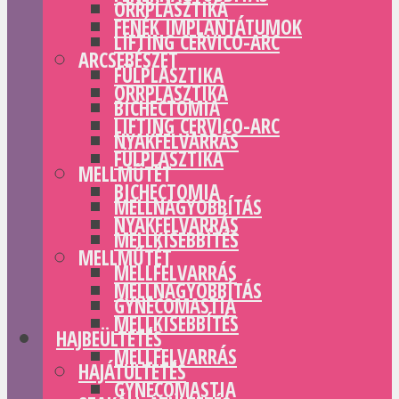
ORRPLASZTIKA
FENÉK IMPLANTÁTUMOK
LIFTING CERVICO-ARC
ARCSEBÉSZET
FÜLPLASZTIKA
ORRPLASZTIKA
BICHECTOMIA
LIFTING CERVICO-ARC
NYAKFELVARRÁS
FÜLPLASZTIKA
MELLMŰTÉT
BICHECTOMIA
MELLNAGYOBBÍTÁS
NYAKFELVARRÁS
MELLKISEBBÍTÉS
MELLMŰTÉT
MELLFELVARRÁS
MELLNAGYOBBÍTÁS
GYNECOMASTIA
MELLKISEBBÍTÉS
HAJBEÜLTETÉS
MELLFELVARRÁS
HAJÁTÜLTETÉS
GYNECOMASTIA