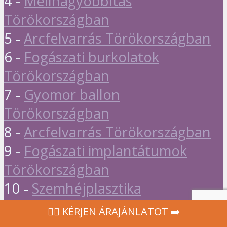
4 -
Mellnagyobbítás
Törökországban
5 -
Arcfelvarrás Törökországban
6 -
Fogászati burkolatok
Törökországban
7 -
Gyomor ballon
Törökországban
8 -
Arcfelvarrás Törökországban
9 -
Fogászati implantátumok
Törökországban
10 -
Szemhéjplasztika
Törökországban
‍👩‍⚕ KÉRJEN ÁRAJÁNLATOT ➡️
Bonus :
Szépészeti sebészet