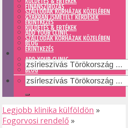
KÜLDETÉS & ERTÉKEK
FINANSZÍROZÁS
SZÁLLODÁK KÓRHÁZAK KÖZELÉBEN
GYAKRAN ISMÉTELT KÉRDÉSEK
ÉRINTKEZÉS
KÜLDETÉS & ERTÉKEK
ADD YOUR CLINIC
SZÁLLODÁK KÓRHÁZAK KÖZELÉBEN
BLOG
ÉRINTKEZÉS
ADD YOUR CLINIC
BLOG
Legjobb klinika külföldön
»
Fogorvosi rendelő
»