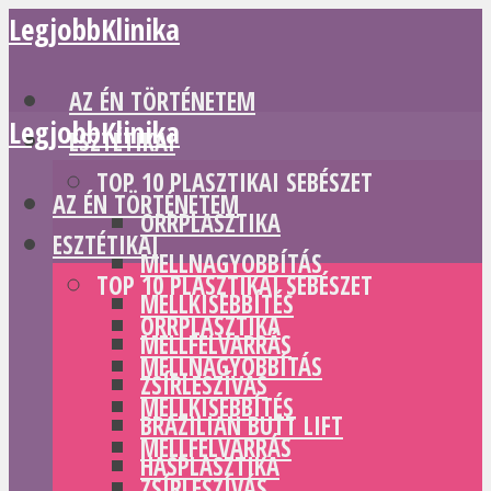
LegjobbKlinika
AZ ÉN TÖRTÉNETEM
LegjobbKlinika
ESZTÉTIKAI
TOP 10 PLASZTIKAI SEBÉSZET
AZ ÉN TÖRTÉNETEM
ORRPLASZTIKA
ESZTÉTIKAI
MELLNAGYOBBÍTÁS
TOP 10 PLASZTIKAI SEBÉSZET
MELLKISEBBÍTÉS
ORRPLASZTIKA
MELLFELVARRÁS
MELLNAGYOBBÍTÁS
ZSÍRLESZÍVÁS
MELLKISEBBÍTÉS
BRAZILIAN BUTT LIFT
MELLFELVARRÁS
HASPLASZTIKA
ZSÍRLESZÍVÁS