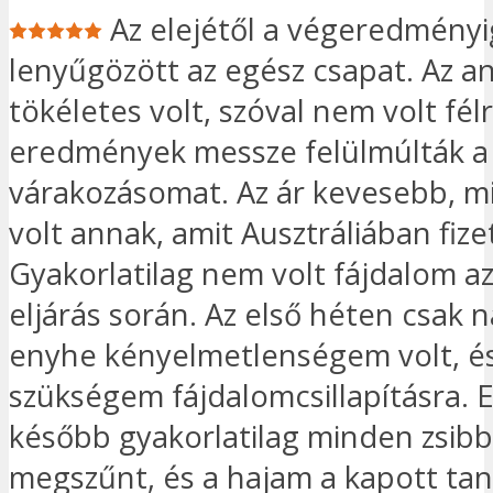
Az elejétől a végeredményi
lenyűgözött az egész csapat. Az a
tökéletes volt, szóval nem volt fél
eredmények messze felülmúlták a
várakozásomat. Az ár kevesebb, m
volt annak, amit Ausztráliában fiz
Gyakorlatilag nem volt fájdalom a
eljárás során. Az első héten csak 
enyhe kényelmetlenségem volt, é
szükségem fájdalomcsillapításra. 
később gyakorlatilag minden zsib
megszűnt, és a hajam a kapott ta