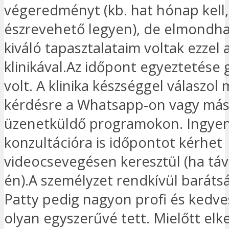
végeredményt (kb. hat hónap kell
észrevehető legyen), de elmondh
kiváló tapasztalataim voltak ezzel 
klinikával.Az időpont egyeztetése 
volt. A klinika készséggel válaszol
kérdésre a Whatsapp-on vagy má
üzenetküldő programokon. Ingye
konzultációra is időpontot kérhet
videocsevegésen keresztül (ha távo
én).A személyzet rendkívül barátsá
Patty pedig nagyon profi és kedv
olyan egyszerűvé tett. Mielőtt el