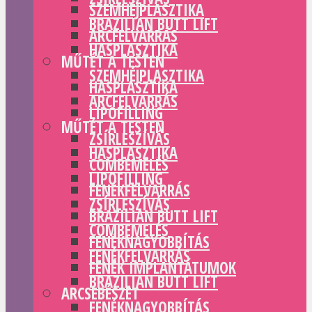
SZEMHÉJPLASZTIKA
BRAZILIAN BUTT LIFT
ARCFELVARRÁS
HASPLASZTIKA
MŰTÉT A TESTEN
SZEMHÉJPLASZTIKA
HASPLASZTIKA
ARCFELVARRÁS
LIPOFILLING
MŰTÉT A TESTEN
ZSÍRLESZÍVÁS
HASPLASZTIKA
COMBEMELÉS
LIPOFILLING
FENÉKFELVARRÁS
ZSÍRLESZÍVÁS
BRAZILIAN BUTT LIFT
COMBEMELÉS
FENÉKNAGYOBBÍTÁS
FENÉKFELVARRÁS
FENÉK IMPLANTÁTUMOK
BRAZILIAN BUTT LIFT
ARCSEBÉSZET
FENÉKNAGYOBBÍTÁS