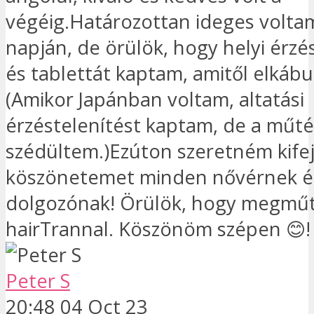
végéig.Határozottan ideges volta
napján, de örülök, hogy helyi érzé
és tablettát kaptam, amitől elkábu
(Amikor Japánban voltam, altatási
érzéstelenítést kaptam, de a műté
szédültem.)Ezúton szeretném kifej
köszönetemet minden nővérnek é
dolgozónak! Örülök, hogy megműt
hairTrannal. Köszönöm szépen 😊! 
Peter S
20:48 04 Oct 23