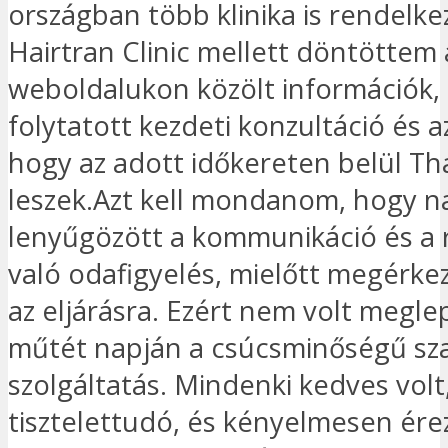
országban több klinika is rendelkez
Hairtran Clinic mellett döntöttem 
weboldalukon közölt információk, a
folytatott kezdeti konzultáció és a
hogy az adott időkereten belül Th
leszek.Azt kell mondanom, hogy 
lenyűgözött a kommunikáció és a 
való odafigyelés, mielőtt megérke
az eljárásra. Ezért nem volt megle
műtét napján a csúcsminőségű sz
szolgáltatás. Mindenki kedves volt
tisztelettudó, és kényelmesen ér