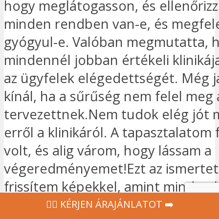
hogy meglátogasson, és ellenőrizz
minden rendben van-e, és megfel
gyógyul-e. Valóban megmutatta, 
mindennél jobban értékeli klinikáj
az ügyfelek elégedettségét. Még ja
kínál, ha a sűrűség nem felel meg 
tervezettnek.Nem tudok elég jót
erről a klinikáról. A tapasztalatom 
volt, és alig várom, hogy lássam a
végeredményemet!Ezt az ismertet
frissítem képekkel, amint minden 
‍👩‍⚕ KÉRJEN ÁRAJÁNLATOT ➡️