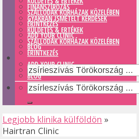
KÜLDETÉS & ERTÉKEK
FINANSZÍROZÁS
SZÁLLODÁK KÓRHÁZAK KÖZELÉBEN
GYAKRAN ISMÉTELT KÉRDÉSEK
ÉRINTKEZÉS
KÜLDETÉS & ERTÉKEK
ADD YOUR CLINIC
SZÁLLODÁK KÓRHÁZAK KÖZELÉBEN
BLOG
ÉRINTKEZÉS
ADD YOUR CLINIC
BLOG
Legjobb klinika külföldön
»
Hairtran Clinic