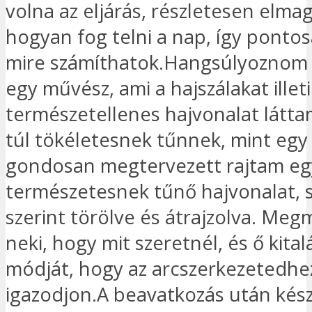
volna az eljárás, részletesen elma
hogyan fog telni a nap, így ponto
mire számíthatok.Hangsúlyoznom k
egy művész, ami a hajszálakat illeti
természetellenes hajvonalat látt
túl tökéletesnek tűnnek, mint egy
gondosan megtervezett rajtam eg
természetesnek tűnő hajvonalat, 
szerint törölve és átrajzolva. M
neki, hogy mit szeretnél, és ő kitalá
módját, hogy az arcszerkezetedhe
igazodjon.A beavatkozás után késze