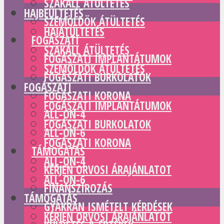
SZAKÁLL ÁTÜLTETÉS
HAJBEÜLTETÉS
SZEMÖLDÖK ÁTÜLTETÉS
HAJÁTÜLTETÉS
FOGÁSZATI
SZAKÁLL ÁTÜLTETÉS
FOGÁSZATI IMPLANTÁTUMOK
SZEMÖLDÖK ÁTÜLTETÉS
FOGÁSZATI BURKOLATOK
FOGÁSZATI
FOGÁSZATI KORONA
FOGÁSZATI IMPLANTÁTUMOK
ALL-ON-4
FOGÁSZATI BURKOLATOK
ALL-ON-6
FOGÁSZATI KORONA
TÁMOGATÁS
ALL-ON-4
KÉRJEN ORVOSI ÁRAJÁNLATOT
ALL-ON-6
FINANSZÍROZÁS
TÁMOGATÁS
GYAKRAN ISMÉTELT KÉRDÉSEK
KÉRJEN ORVOSI ÁRAJÁNLATOT