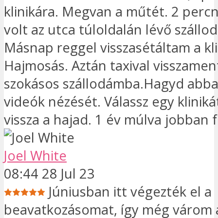
klinikára. Megvan a műtét. 2 percn
volt az utca túloldalán lévő szállod
Másnap reggel visszasétáltam a kli
Hajmosás. Aztán taxival visszame
szokásos szállodámba.Hagyd abba
videók nézését. Válassz egy kliniká
vissza a hajad. 1 év múlva jobban f
Joel White
08:44 28 Jul 23
Júniusban itt végezték el a
beavatkozásomat, így még várom 