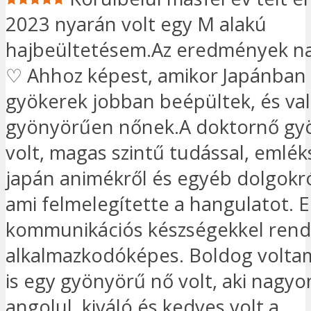
2023 nyarán volt egy M alakú
hajbeültetésem.Az eredmények n
♡ Ahhoz képest, amikor Japánban 
gyökerek jobban beépültek, és va
gyönyörűen nőnek.A doktornő gy
volt, magas szintű tudással, emlé
japán animékről és egyéb dolgokró
ami felmelegítette a hangulatot. E
kommunikációs készségekkel rende
alkalmazkodóképes. Boldog volta
is egy gyönyörű nő volt, aki nagyon
angolul, kiváló és kedves volt a