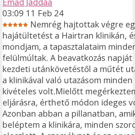
Emad Jaddaa
03:09 11 Feb 24
Nemrég hajtottak végre e
hajátültetést a Hairtran klinikán, és
mondjam, a tapasztalataim minde
felülmúltak. A beavatkozás napjá
kezdeti utánkövetéstől a műtét utá
a klinikával való utazásom minden
kivételes volt.Mielőtt megérkezte
eljárásra, érthető módon ideges v
Azonban abban a pillanatban, ami
beléptem a klinikára, minden szo