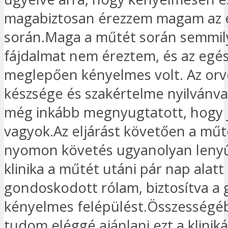
magabiztosan érezzem magam az e
során.Maga a műtét során semmi
fájdalmat nem éreztem, és az egé
meglepően kényelmes volt. Az orv
készsége és szakértelme nyilvánval
még inkább megnyugtatott, hogy 
vagyok.Az eljárást követően a műt
nyomon követés ugyanolyan lenyű
klinika a műtét utáni pár nap alatt
gondoskodott rólam, biztosítva a 
kényelmes felépülést.Összesség
tudom eléggé ajánlani ezt a klinik