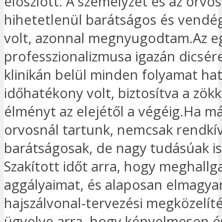
eloszlott. A személyzet és az orvos
hihetetlenül barátságos és vendé
volt, azonnal megnyugodtam.Az e
professzionalizmusa igazán dicsére
klinikán belül minden folyamat ha
időhatékony volt, biztosítva a zö
élményt az elejétől a végéig.Ha má
orvosnál tartunk, nemcsak rendkí
barátságosak, de nagy tudásúak is
Szakított időt arra, hogy meghallg
aggályaimat, és alaposan elmagyar
hajszálvonal-tervezési megközelít
ügyelve arra, hogy kényelmesen é