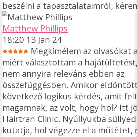
beszélni a tapasztalataimról, kére
Matthew Phillips
18:20 13 Jan 24
Megkímélem az olvasókat a
miért választottam a hajátültetést,
nem annyira releváns ebben az
összefüggésben. Amikor eldöntöt
következő logikus kérdés, amit fe
magamnak, az volt, hogy hol? Itt j
Hairtran Clinic. Nyúllyukba süllyed
kutatja, hol végezze el a műtétet,