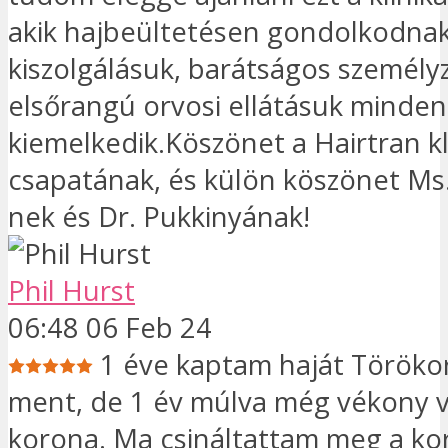
akik hajbeültetésen gondolkodnak
kiszolgálásuk, barátságos személy
elsőrangú orvosi ellátásuk minden
kiemelkedik.Köszönet a Hairtran kl
csapatának, és külön köszönet Ms
nek és Dr. Pukkinyának!
Phil Hurst
06:48 06 Feb 24
1 éve kaptam haját Törökor
ment, de 1 év múlva még vékony v
korona. Ma csináltattam meg a ko