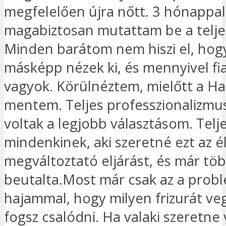
megfelelően újra nőtt. 3 hónappal
magabiztosan mutattam be a telje
Minden barátom nem hiszi el, hog
másképp nézek ki, és mennyivel fi
vagyok. Körülnéztem, mielőtt a Ha
mentem. Teljes professzionalizmu
voltak a legjobb választásom. Tel
mindenkinek, aki szeretné ezt az é
megváltoztató eljárást, és már töb
beutalta.Most már csak az a prob
hajammal, hogy milyen frizurát v
fogsz csalódni. Ha valaki szeretne