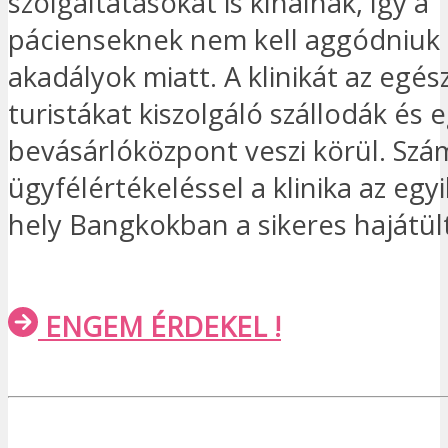
szolgáltatásokat is kínálnak, így a
pácienseknek nem kell aggódniuk 
akadályok miatt. A klinikát az egé
turistákat kiszolgáló szállodák és 
bevásárlóközpont veszi körül. Szá
ügyfélértékeléssel a klinika az egy
hely Bangkokban a sikeres hajátül
ENGEM ÉRDEKEL !