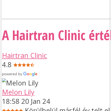
A Hairtran Clinic ért
Hairtran Clinic
4.8
Melon Lily
18:58 20 Jan 24
Körülbelül másfél év telt e