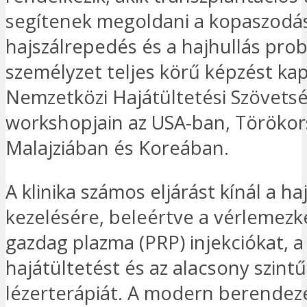
segítenek megoldani a kopaszodás
hajszálrepedés és a hajhullás prob
személyzet teljes körű képzést kap
Nemzetközi Hajátültetési Szövets
workshopjain az USA-ban, Törökor
Malajziában és Koreában.
A klinika számos eljárást kínál a ha
kezelésére, beleértve a vérlemez
gazdag plazma (PRP) injekciókat, 
hajátültetést és az alacsony szintű
lézerterápiát. A modern berendez