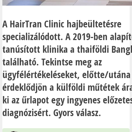
A HairTran Clinic hajbeültetésre
specializálódott. A 2019-ben alapít
tanúsított klinika a thaiföldi Ban
található. Tekintse meg az
ügyfélértékeléseket, előtte/utána 
érdeklődjön a külföldi műtétek ára
ki az űrlapot egy ingyenes előzete
diagnózisért. Gyors válasz.