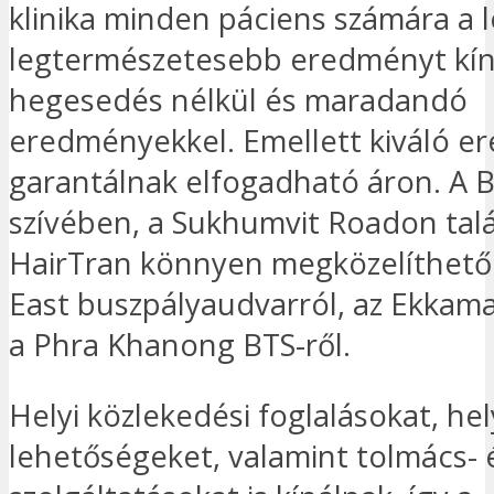
klinika minden páciens számára a 
legtermészetesebb eredményt kíná
hegesedés nélkül és maradandó
eredményekkel. Emellett kiváló 
garantálnak elfogadható áron. A 
szívében, a Sukhumvit Roadon tal
HairTran könnyen megközelíthető
East buszpályaudvarról, az Ekkama
a Phra Khanong BTS-ről.
Helyi közlekedési foglalásokat, hely
lehetőségeket, valamint tolmács- é