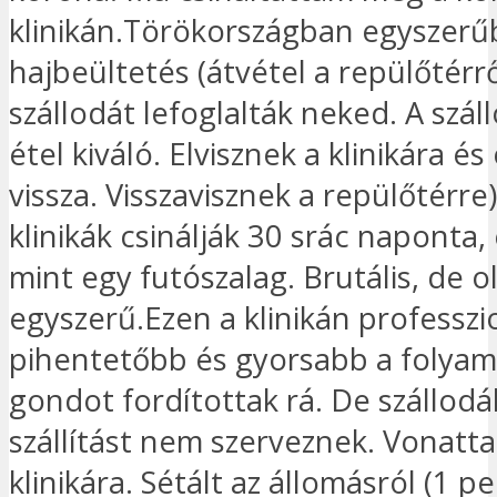
klinikán.Törökországban egyszerű
hajbeültetés (átvétel a repülőtérrő
szállodát lefoglalták neked. A szá
étel kiváló. Elvisznek a klinikára é
vissza. Visszavisznek a repülőtérre)
klinikák csinálják 30 srác naponta, 
mint egy futószalag. Brutális, de o
egyszerű.Ezen a klinikán professzi
pihentetőbb és gyorsabb a folyam
gondot fordítottak rá. De szállodá
szállítást nem szerveznek. Vonatt
klinikára. Sétált az állomásról (1 pe