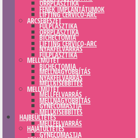
ORRPLASZTIKA
FENÉK IMPLANTÁTUMOK
LIFTING CERVICO-ARC
ARCSEBÉSZET
FÜLPLASZTIKA
ORRPLASZTIKA
BICHECTOMIA
LIFTING CERVICO-ARC
NYAKFELVARRÁS
FÜLPLASZTIKA
MELLMŰTÉT
BICHECTOMIA
MELLNAGYOBBÍTÁS
NYAKFELVARRÁS
MELLKISEBBÍTÉS
MELLMŰTÉT
MELLFELVARRÁS
MELLNAGYOBBÍTÁS
GYNECOMASTIA
MELLKISEBBÍTÉS
HAJBEÜLTETÉS
MELLFELVARRÁS
HAJÁTÜLTETÉS
GYNECOMASTIA