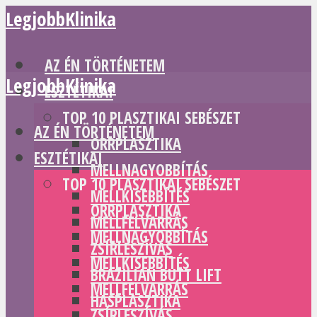
LegjobbKlinika
AZ ÉN TÖRTÉNETEM
LegjobbKlinika
ESZTÉTIKAI
TOP 10 PLASZTIKAI SEBÉSZET
AZ ÉN TÖRTÉNETEM
ORRPLASZTIKA
ESZTÉTIKAI
MELLNAGYOBBÍTÁS
TOP 10 PLASZTIKAI SEBÉSZET
MELLKISEBBÍTÉS
ORRPLASZTIKA
MELLFELVARRÁS
MELLNAGYOBBÍTÁS
ZSÍRLESZÍVÁS
MELLKISEBBÍTÉS
BRAZILIAN BUTT LIFT
MELLFELVARRÁS
HASPLASZTIKA
ZSÍRLESZÍVÁS