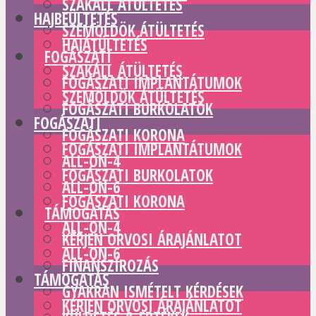
SZAKÁLL ÁTÜLTETÉS
HAJBEÜLTETÉS
SZEMÖLDÖK ÁTÜLTETÉS
HAJÁTÜLTETÉS
FOGÁSZATI
SZAKÁLL ÁTÜLTETÉS
FOGÁSZATI IMPLANTÁTUMOK
SZEMÖLDÖK ÁTÜLTETÉS
FOGÁSZATI BURKOLATOK
FOGÁSZATI
FOGÁSZATI KORONA
FOGÁSZATI IMPLANTÁTUMOK
ALL-ON-4
FOGÁSZATI BURKOLATOK
ALL-ON-6
FOGÁSZATI KORONA
TÁMOGATÁS
ALL-ON-4
KÉRJEN ORVOSI ÁRAJÁNLATOT
ALL-ON-6
FINANSZÍROZÁS
TÁMOGATÁS
GYAKRAN ISMÉTELT KÉRDÉSEK
KÉRJEN ORVOSI ÁRAJÁNLATOT