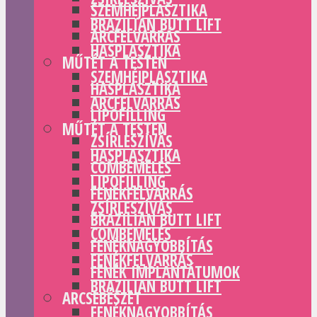
SZEMHÉJPLASZTIKA
BRAZILIAN BUTT LIFT
ARCFELVARRÁS
HASPLASZTIKA
MŰTÉT A TESTEN
SZEMHÉJPLASZTIKA
HASPLASZTIKA
ARCFELVARRÁS
LIPOFILLING
MŰTÉT A TESTEN
ZSÍRLESZÍVÁS
HASPLASZTIKA
COMBEMELÉS
LIPOFILLING
FENÉKFELVARRÁS
ZSÍRLESZÍVÁS
BRAZILIAN BUTT LIFT
COMBEMELÉS
FENÉKNAGYOBBÍTÁS
FENÉKFELVARRÁS
FENÉK IMPLANTÁTUMOK
BRAZILIAN BUTT LIFT
ARCSEBÉSZET
FENÉKNAGYOBBÍTÁS