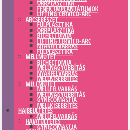
ORRPLASZTIKA
FENÉK IMPLANTÁTUMOK
LIFTING CERVICO-ARC
ARCSEBÉSZET
FÜLPLASZTIKA
ORRPLASZTIKA
BICHECTOMIA
LIFTING CERVICO-ARC
NYAKFELVARRÁS
FÜLPLASZTIKA
MELLMŰTÉT
BICHECTOMIA
MELLNAGYOBBÍTÁS
NYAKFELVARRÁS
MELLKISEBBÍTÉS
MELLMŰTÉT
MELLFELVARRÁS
MELLNAGYOBBÍTÁS
GYNECOMASTIA
MELLKISEBBÍTÉS
HAJBEÜLTETÉS
MELLFELVARRÁS
HAJÁTÜLTETÉS
GYNECOMASTIA