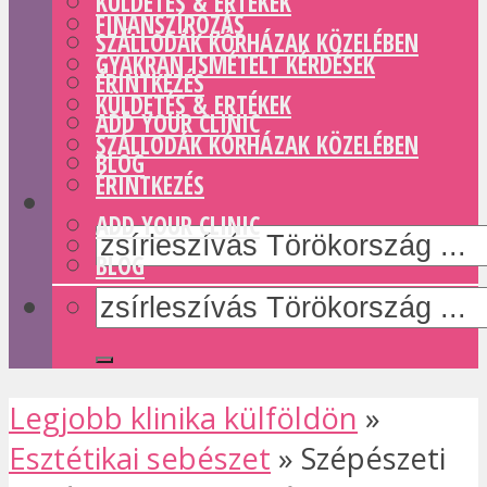
KÜLDETÉS & ERTÉKEK
FINANSZÍROZÁS
SZÁLLODÁK KÓRHÁZAK KÖZELÉBEN
GYAKRAN ISMÉTELT KÉRDÉSEK
ÉRINTKEZÉS
KÜLDETÉS & ERTÉKEK
ADD YOUR CLINIC
SZÁLLODÁK KÓRHÁZAK KÖZELÉBEN
BLOG
ÉRINTKEZÉS
ADD YOUR CLINIC
BLOG
Legjobb klinika külföldön
»
Esztétikai sebészet
»
Szépészeti