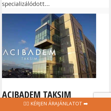
specializálódott...
ACIBADEM TAKSIM
‍👩‍⚕ KÉRJEN ÁRAJÁNLATOT ➡️