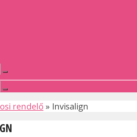
osi rendelő
»
Invisalign
IGN