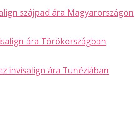
salign szájpad ára Magyarországon
visalign ára Törökországban
az invisalign ára Tunéziában