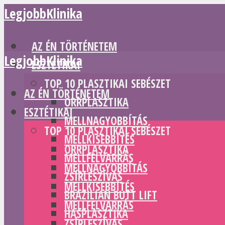
LegjobbKlinika
AZ ÉN TÖRTÉNETEM
LegjobbKlinika
ESZTÉTIKAI
TOP 10 PLASZTIKAI SEBÉSZET
AZ ÉN TÖRTÉNETEM
ORRPLASZTIKA
ESZTÉTIKAI
MELLNAGYOBBÍTÁS
TOP 10 PLASZTIKAI SEBÉSZET
MELLKISEBBÍTÉS
ORRPLASZTIKA
MELLFELVARRÁS
MELLNAGYOBBÍTÁS
ZSÍRLESZÍVÁS
MELLKISEBBÍTÉS
BRAZILIAN BUTT LIFT
MELLFELVARRÁS
HASPLASZTIKA
ZSÍRLESZÍVÁS