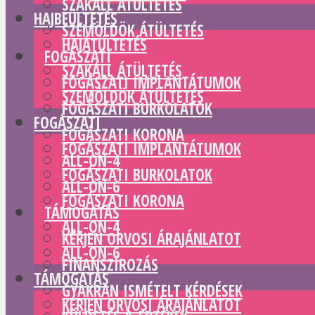
SZAKÁLL ÁTÜLTETÉS
HAJBEÜLTETÉS
SZEMÖLDÖK ÁTÜLTETÉS
HAJÁTÜLTETÉS
FOGÁSZATI
SZAKÁLL ÁTÜLTETÉS
FOGÁSZATI IMPLANTÁTUMOK
SZEMÖLDÖK ÁTÜLTETÉS
FOGÁSZATI BURKOLATOK
FOGÁSZATI
FOGÁSZATI KORONA
FOGÁSZATI IMPLANTÁTUMOK
ALL-ON-4
FOGÁSZATI BURKOLATOK
ALL-ON-6
FOGÁSZATI KORONA
TÁMOGATÁS
ALL-ON-4
KÉRJEN ORVOSI ÁRAJÁNLATOT
ALL-ON-6
FINANSZÍROZÁS
TÁMOGATÁS
GYAKRAN ISMÉTELT KÉRDÉSEK
KÉRJEN ORVOSI ÁRAJÁNLATOT