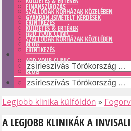
KÜLDETÉS & ERTÉKEK
FINANSZÍROZÁS
SZÁLLODÁK KÓRHÁZAK KÖZELÉBEN
GYAKRAN ISMÉTELT KÉRDÉSEK
ÉRINTKEZÉS
KÜLDETÉS & ERTÉKEK
ADD YOUR CLINIC
SZÁLLODÁK KÓRHÁZAK KÖZELÉBEN
BLOG
ÉRINTKEZÉS
ADD YOUR CLINIC
BLOG
Legjobb klinika külföldön
»
Fogorv
A LEGJOBB KLINIKÁK A INVISAL