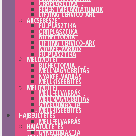
ORRPLASZTIKA
FENÉK IMPLANTÁTUMOK
LIFTING CERVICO-ARC
ARCSEBÉSZET
FÜLPLASZTIKA
ORRPLASZTIKA
BICHECTOMIA
LIFTING CERVICO-ARC
NYAKFELVARRÁS
FÜLPLASZTIKA
MELLMŰTÉT
BICHECTOMIA
MELLNAGYOBBÍTÁS
NYAKFELVARRÁS
MELLKISEBBÍTÉS
MELLMŰTÉT
MELLFELVARRÁS
MELLNAGYOBBÍTÁS
GYNECOMASTIA
MELLKISEBBÍTÉS
HAJBEÜLTETÉS
MELLFELVARRÁS
HAJÁTÜLTETÉS
GYNECOMASTIA