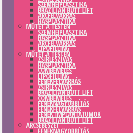
SZEMHÉJPLASZTIKA
BRAZILIAN BUTT LIFT
ARCFELVARRÁS
HASPLASZTIKA
MŰTÉT A TESTEN
SZEMHÉJPLASZTIKA
HASPLASZTIKA
ARCFELVARRÁS
LIPOFILLING
MŰTÉT A TESTEN
ZSÍRLESZÍVÁS
HASPLASZTIKA
COMBEMELÉS
LIPOFILLING
FENÉKFELVARRÁS
ZSÍRLESZÍVÁS
BRAZILIAN BUTT LIFT
COMBEMELÉS
FENÉKNAGYOBBÍTÁS
FENÉKFELVARRÁS
FENÉK IMPLANTÁTUMOK
BRAZILIAN BUTT LIFT
ARCSEBÉSZET
FENÉKNAGYOBBÍTÁS